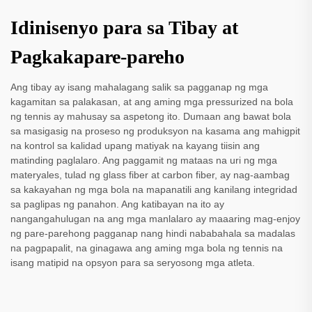
Idinisenyo para sa Tibay at
Pagkakapare-pareho
Ang tibay ay isang mahalagang salik sa pagganap ng mga
kagamitan sa palakasan, at ang aming mga pressurized na bola
ng tennis ay mahusay sa aspetong ito. Dumaan ang bawat bola
sa masigasig na proseso ng produksyon na kasama ang mahigpit
na kontrol sa kalidad upang matiyak na kayang tiisin ang
matinding paglalaro. Ang paggamit ng mataas na uri ng mga
materyales, tulad ng glass fiber at carbon fiber, ay nag-aambag
sa kakayahan ng mga bola na mapanatili ang kanilang integridad
sa paglipas ng panahon. Ang katibayan na ito ay
nangangahulugan na ang mga manlalaro ay maaaring mag-enjoy
ng pare-parehong pagganap nang hindi nababahala sa madalas
na pagpapalit, na ginagawa ang aming mga bola ng tennis na
isang matipid na opsyon para sa seryosong mga atleta.