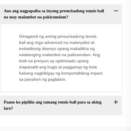
Ano ang nagpapaiba sa inyong presurisadong tennis ball
na may malambot na pakiramdam?
Ginagamit ng aming presurisadong tennis
ball ang mga advanced na materyales at
inobatibong disenyo upang makalikha ng
natatanging malambot na pakiramdam. Ang
loob na presyon ay optimisado upang
mapanatili ang hugis at pagganap ng bola
habang nagbibigay ng komportableng impact
sa panahon ng paglalaro.
Paano ko pipiliin ang tamang tennis ball para sa aking
laro?