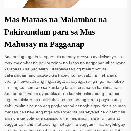
Mas Mataas na Malambot na
Pakiramdam para sa Mas
Mahusay na Pagganap
Ang aming mga bola ng tennis na may presyon ay dinisenyo na
may malambot na pakiramdam na lubos na nagpapabuti sa iyong
karanasan sa paglalaro. Binabawasan ng malambot na
pakiramdam ang pagkabigla kapag bumagsak, na mahalaga
upang maiwasan ang mga sugat at payagan ang mga manlalaro
na mag-concentrate sa kanilang laro imbes na sa kahihinatnan.
Ang tampok na ito ay partikular na kapaki-pakinabang para sa
mga manlalaro na nakikilahok sa mahabang laro o pagsasanay,
dahil miniminise nito ang pagkapagod at nagbibigay-daan sa mas
mataas na tibay. Ang mga advanced na materyales na ginamit sa
aming mga bola ay nagsisiguro na mapanatili nila ang hugis at
pagganap kahit matapos ng matagal na paggamit, na nagbibigay
ng pare-parehong paglalaro na maaaring asahan ng mga atleta.