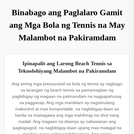
Binabago ang Paglalaro Gamit
ang Mga Bola ng Tennis na May
Malambot na Pakiramdam
Ipinapalit ang Larong Beach Tennis sa
Teknolohiyang Malambot na Pakiramdam
Ang aming mga pressurized na bola ng tennis ay nagbago
sa larangan ng beach tennis sa pamamagitan ng
pagbibigay ng magaan na pakiramdam na nagpapahusay
sa pagganap. Ang mga manlalaro ay nagsimulang
makontrol at mas komportable, na nagbibigay-daan sa
kanila na maisagawa ang mga mahihirap na shot nang
madali. Ang magaan na disenyo ay nabawasan ang
pagkapagod, na nagbibigay-daan upang mas matagal na
maglaro nang walang kahihinatnan. Ang aming