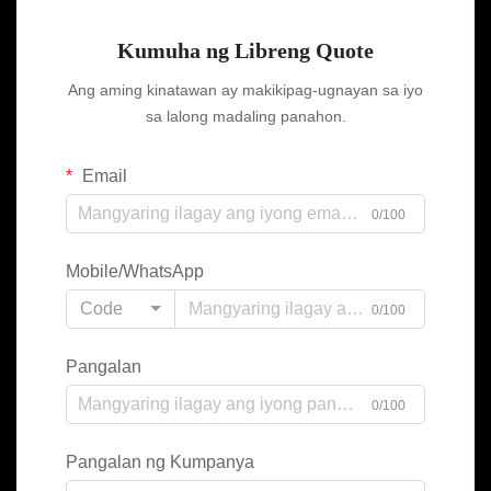
Kumuha ng Libreng Quote
Ang aming kinatawan ay makikipag-ugnayan sa iyo
sa lalong madaling panahon.
Email
0/100
Mobile/WhatsApp
Code
0/100
Pangalan
0/100
Pangalan ng Kumpanya