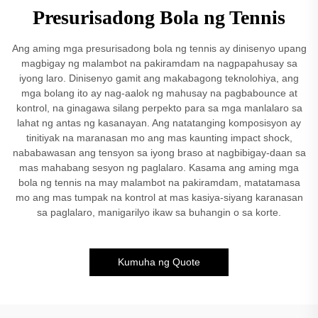
Presurisadong Bola ng Tennis
Ang aming mga presurisadong bola ng tennis ay dinisenyo upang
magbigay ng malambot na pakiramdam na nagpapahusay sa
iyong laro. Dinisenyo gamit ang makabagong teknolohiya, ang
mga bolang ito ay nag-aalok ng mahusay na pagbabounce at
kontrol, na ginagawa silang perpekto para sa mga manlalaro sa
lahat ng antas ng kasanayan. Ang natatanging komposisyon ay
tinitiyak na maranasan mo ang mas kaunting impact shock,
nababawasan ang tensyon sa iyong braso at nagbibigay-daan sa
mas mahabang sesyon ng paglalaro. Kasama ang aming mga
bola ng tennis na may malambot na pakiramdam, matatamasa
mo ang mas tumpak na kontrol at mas kasiya-siyang karanasan
sa paglalaro, manigarilyo ikaw sa buhangin o sa korte.
Kumuha ng Quote