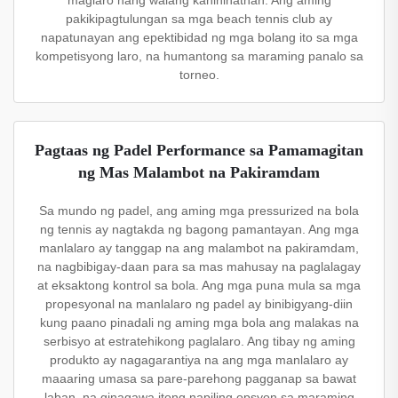
pakikipagtulungan sa mga beach tennis club ay
napatunayan ang epektibidad ng mga bolang ito sa mga
kompetisyong laro, na humantong sa maraming panalo sa
torneo.
Pagtaas ng Padel Performance sa Pamamagitan
ng Mas Malambot na Pakiramdam
Sa mundo ng padel, ang aming mga pressurized na bola
ng tennis ay nagtakda ng bagong pamantayan. Ang mga
manlalaro ay tanggap na ang malambot na pakiramdam,
na nagbibigay-daan para sa mas mahusay na paglalagay
at eksaktong kontrol sa bola. Ang mga puna mula sa mga
propesyonal na manlalaro ng padel ay binibigyang-diin
kung paano pinadali ng aming mga bola ang malakas na
serbisyo at estratehikong paglalaro. Ang tibay ng aming
produkto ay nagagarantiya na ang mga manlalaro ay
maaaring umasa sa pare-parehong pagganap sa bawat
laban, na ginagawa itong napiling opsyon sa maraming