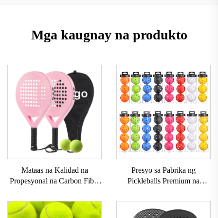
Mga kaugnay na produkto
Mataas na Kalidad na
Presyo sa Pabrika ng
Propesyonal na Carbon Fiber
Pickleballs Premium na
Padel Raket Na Mayroong
Kalidad na Aprubado ng
Maaaring I-customize na
USAPA 40 Holes Panlabas na
Panlabas na Sports Beach
Bola ng Pickleball Set ng 3pc