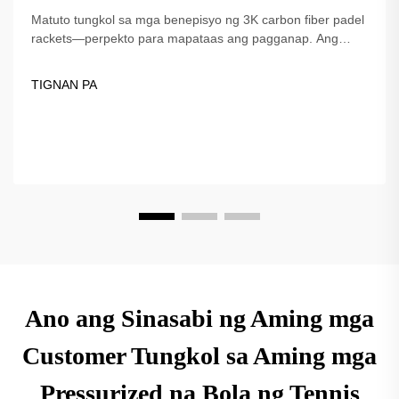
Matuto tungkol sa mga benepisyo ng 3K carbon fiber padel
rackets—perpekto para mapataas ang pagganap. Ang
Fuzhou Dingzuo, isang tagapagtustos na itinatag noong
2018, ay nag-aalok ng de-kalidad, pinagkakatiwalaan ng
TIGNAN PA
mga propesyonal, at USAPA-compliant na mga opsyon.
Ano ang Sinasabi ng Aming mga
Customer Tungkol sa Aming mga
Pressurized na Bola ng Tennis