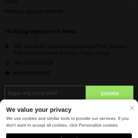
Balita
Makipag-ugnayan sa Amin
Makipag-ugnayan sa Amin
305, Gusali 62, Juyuanzhou Industrial Park, Numero
618 Jinshan Avenue, Fuzhou, Fujian, China
+86-13275026336
[email protected]
Ipadala
We value your privacy
We use cookies and similar tools to provide our services. If you
don't want to accept all cookies, click Personalize cookies.