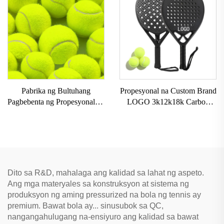
Tennis Racket na may Nylon
4pc na Set ng Pickleball
Net EVA Grip
Pabrika ng Bultuhang
Propesyonal na Custom Brand
Pagbebenta ng Propesyonal na
LOGO 3k12k18k Carbon
I-customize ang Logo ng
Paddle Racket na Carbon
Brand ng Mataas na
Fiber Beach Padel Tennis
Elastikong Bola sa Beach
Rackets Paddle para sa
Tennis na Mayroong Kemikal
Pagsasanay
na Fiber Rubber na Panlinis
Dito sa R&D, mahalaga ang kalidad sa lahat ng aspeto.
Ang mga materyales sa konstruksyon at sistema ng
produksyon ng aming pressurized na bola ng tennis ay
premium. Bawat bola ay... sinusubok sa QC,
nangangahulugang na-ensiyuro ang kalidad sa bawat