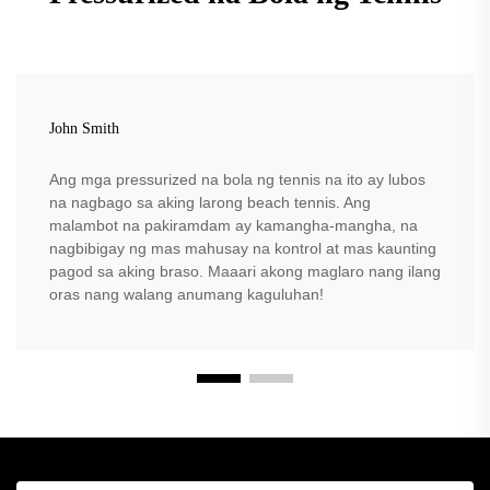
John Smith
Ang mga pressurized na bola ng tennis na ito ay lubos
na nagbago sa aking larong beach tennis. Ang
malambot na pakiramdam ay kamangha-mangha, na
nagbibigay ng mas mahusay na kontrol at mas kaunting
pagod sa aking braso. Maaari akong maglaro nang ilang
oras nang walang anumang kaguluhan!