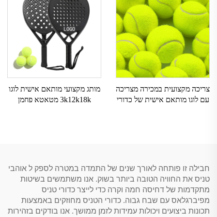
צריכה מקצועית במכירה מצריכה
מותג מקצועי מותאם אישית לוגו
עם לוגו מותאם אישית של כדורי
3k12k18k מטאטא פחמן
חוף אלסטיים בעלי כפיפה כימית
מטאטא פחמן שטיח שמש טניס
מברזל
שטיחים לפדלבול לאימון
חבילה זו פותחה לאורך שנים של התמדה במטרה לספק ל אוהבי
טניס את החוויה הטובה ביותר בשוק. אנו משתמשים בשיטות
מתקדמות של דחיסה חמה וקרה כדי לייצר כדורי טניס
מפיברגלאס עם שבח גבוה. כדורי הטניס מחוזקים באמצעות
תכונות ביצועים ויכולות עמידות לזמן ממושך. אנו בודקים בזהירות