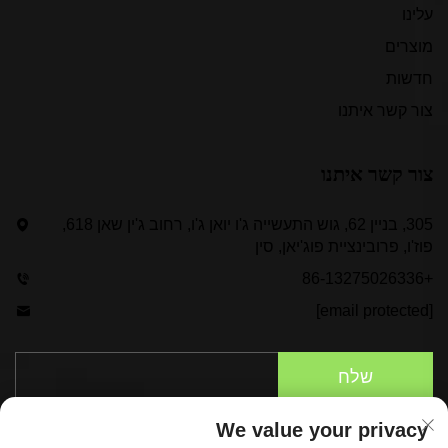
עלינו
מוצרים
חדשות
צור קשר איתנו
צור קשר איתנו
305, בניין 62, גוש התעשייה ג'ו יואן ג'ו, רחוב ג'ין שאן 618,
פוז'ו, פרובינציית פוג'יאן, סין
+86-13275026336
[email protected]
שלח
We value your privacy