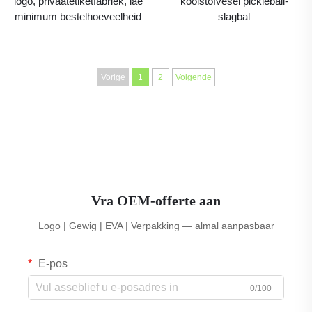
logo, privaatetiketfabriek, lae
koolstofvesel pickleball-
minimum bestelhoeveelheid
slagbal
Vorige
1
2
Volgende
Vra OEM-offerte aan
Logo | Gewig | EVA | Verpakking — almal aanpasbaar
E-pos
0/100