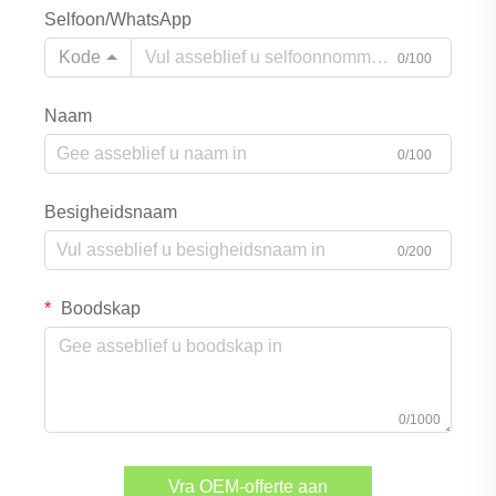
Selfoon/WhatsApp
Kode
0/100
Naam
0/100
Besigheidsnaam
0/200
Boodskap
0/1000
Vra OEM-offerte aan