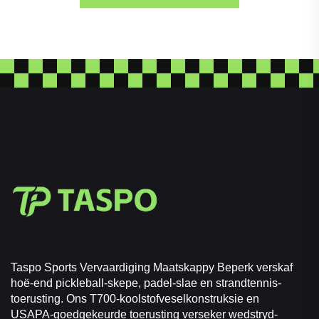
Taspo Sports Vervaardiging Maatskappy Beperk verskaf
hoë-end pickleball-skepe, padel-slae en strandtennis-
toerusting. Ons T700-koolstofveselkonstruksie en
USAPA-goedgekeurde toerusting verseker wedstryd-