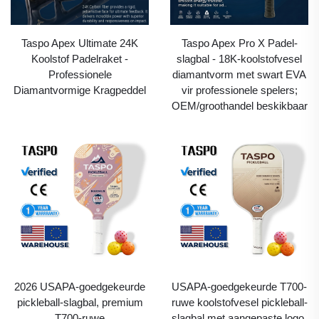
Taspo Apex Ultimate 24K
Taspo Apex Pro X Padel-
Koolstof Padelraket -
slagbal - 18K-koolstofvesel
Professionele
diamantvorm met swart EVA
Diamantvormige Kragpeddel
vir professionele spelers;
OEM/groothandel beskikbaar
2026 USAPA-goedgekeurde
USAPA-goedgekeurde T700-
pickleball-slagbal, premium
ruwe koolstofvesel pickleball-
T700-ruwe
slagbal met aangepaste logo,