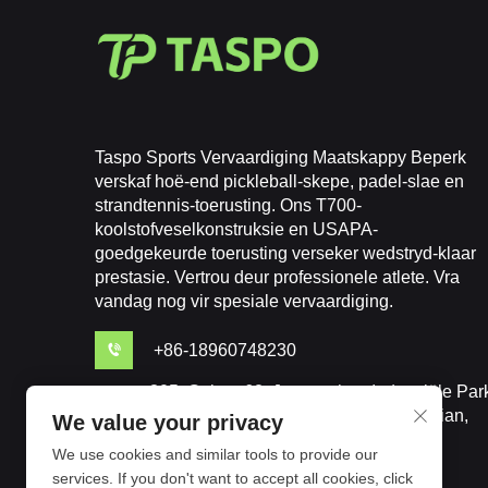
Taspo Sports Vervaardiging Maatskappy Beperk
verskaf hoë-end pickleball-skepe, padel-slae en
strandtennis-toerusting. Ons T700-
koolstofveselkonstruksie en USAPA-
goedgekeurde toerusting verseker wedstryd-klaar
prestasie. Vertrou deur professionele atlete. Vra
vandag nog vir spesiale vervaardiging.
+86-18960748230
305, Gebou 62, Juyuanzhou Industriële Par
No. 618 Jinshan Avenue, Fuzhou, Fujian,
We value your privacy
China
We use cookies and similar tools to provide our
services. If you don't want to accept all cookies, click
[email protected]