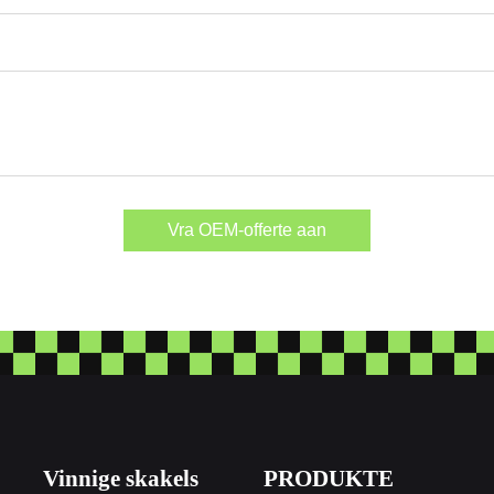
Vra OEM-offerte aan
Vinnige skakels
PRODUKTE