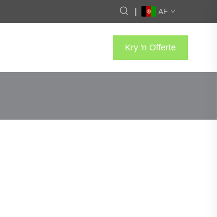
|
AF
Kry 'n Offerte