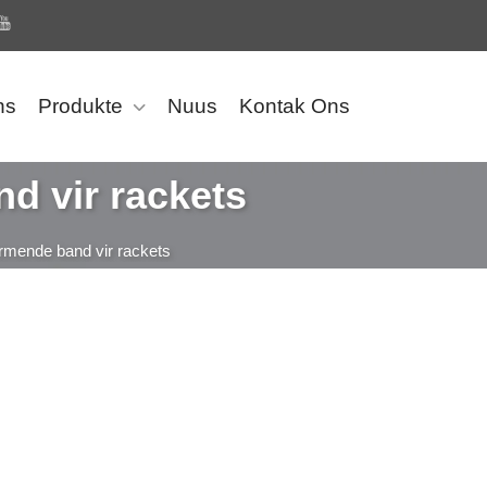
ns
Produkte
Nuus
Kontak Ons
 vir rackets
mende band vir rackets