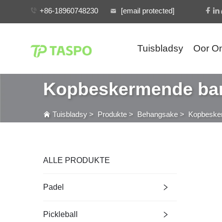
+86-18960748230
[email protected]
Tuisbladsy
Oor O
Kopbeskermende band
Tuisbladsy
>
Produkte
>
Behangsake
>
Kopbesker
ALLE PRODUKTE
Padel
Pickleball