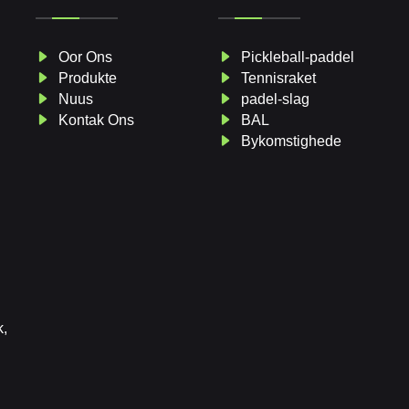
Oor Ons
Pickleball-paddel
Produkte
Tennisraket
Nuus
padel-slag
Kontak Ons
BAL
Bykomstighede
k,