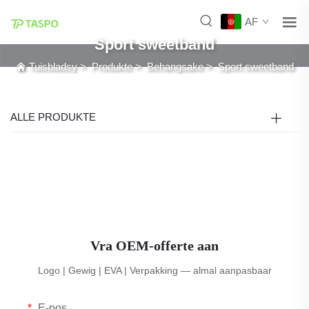
AF
Sport sweetband
Tuisbladsy
>
Produkte
>
Behangsake
>
Sport sweetband
ALLE PRODUKTE
Vra OEM-offerte aan
Logo | Gewig | EVA | Verpakking — almal aanpasbaar
E-pos