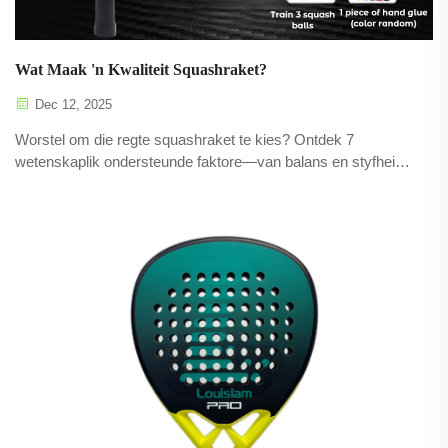
Wat Maak 'n Kwaliteit Squashraket?
Dec 12, 2025
Worstel om die regte squashraket te kies? Ontdek 7
wetenskaplik ondersteunde faktore—van balans en styfheid
tot snypatroon—wat krag, beheer en beseringverhinder
beïnvloed. Kry nou ekspertinsigte.