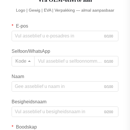
Logo | Gewig | EVA | Verpakking — almal aanpasbaar
E-pos
0/100
Selfoon/WhatsApp
Kode
0/100
Naam
0/100
Besigheidsnaam
0/200
Boodskap