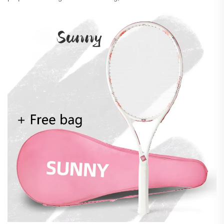
raambeskadiging te voorkom. Begin vandag nog om
prestasie te behou.