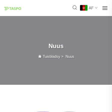
AF
Nuus
Tuisbladsy
>
Nuus