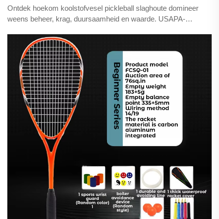
Ontdek hoekom koolstofvesel pickleball slaghoute domineer
weens beheer, krag, duursaamheid en waarde. USAPA-
gekwalifiseerd, aanpasbaar, en gebou om te duur. Vind
vandag nog jou perfekte slaghoet.