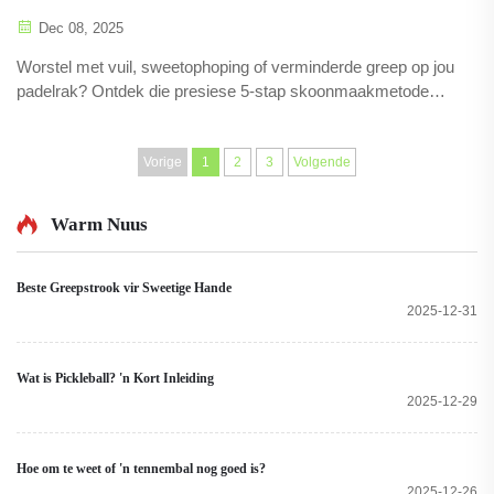
Dec 08, 2025
Worstel met vuil, sweetophoping of verminderde greep op jou
padelrak? Ontdek die presiese 5-stap skoonmaakmetode
wat professionele spelers gebruik om die lewensduur en
prestasie van hul raketten te verleng. Maak joune vandag
skoon!
Vorige
1
2
3
Volgende
Warm Nuus
Beste Greepstrook vir Sweetige Hande
2025-12-31
Wat is Pickleball? 'n Kort Inleiding
2025-12-29
Hoe om te weet of 'n tennembal nog goed is?
2025-12-26