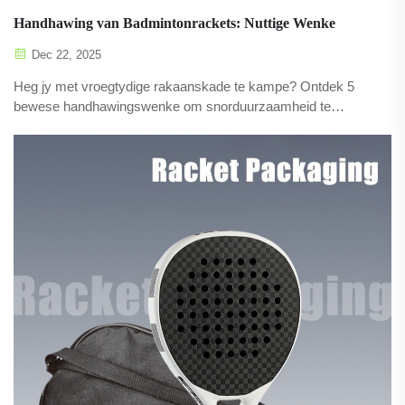
Handhawing van Badmintonrackets: Nuttige Wenke
Dec 22, 2025
Heg jy met vroegtydige rakaanskade te kampe? Ontdek 5
bewese handhawingswenke om snorduurzaamheid te
verleng, raamvervorming te voorkom en prestasie te
verbeter. Laai die toetslys nou af.