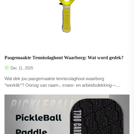
Pasgemaakte Tennisslaghout Waarborg: Wat word gedek?
Dec 11, 2025
Wat dek jou pasgemaakte tennisslaghout-waarborg
*werklik*? Oorsig van raam-, snare- en arbeidsdekking—
plus uitsonderings en wenke vir aanspreekprosesse. Kry
duidelikheid nou.