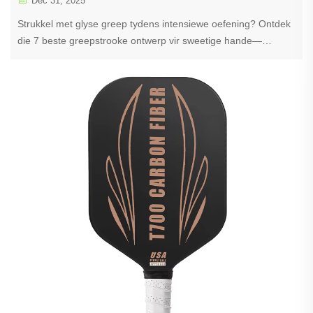
Dec 31, 2025
Strukkel met glyse greep tydens intensiewe oefening? Ontdek
die 7 beste greepstrooke ontwerp vir sweetige hande—
maksimum greep, geen gly nie. Kry joune nou!