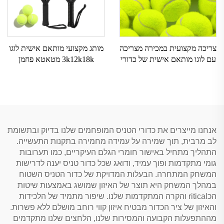
צריכה מקצועית במכירה מצריכה
מותג מקצועי מותאם אישית לוגו
עם לוגו מותאם אישית של כדורי
3k12k18k מטאטא פחמן
חוף אלסטיים בעלי כפיפה כימית
מטאטא פחמן שטיח שמש טניס
מברזל
שטיחים לפדלבול לאימון
אנחנו מייצרים את כדורי הטניס המופחמים שלנו בדיוק ובתשומת
לב מרבית, תוך שמירה על עמידה מחמירה בתקנות התעשייה.
התהליך מתחיל באישור חומרי הגלם העיקריים, כמו תערובות
גומי מתקדמות ופוך עמיד, ודואג שכל כדור טניס יענה לדרישות
המשחק המתחרה. הבעלות המדויקת של כדור הטניס השטוח
במהלך המשחק היא תוצר של האיזון שמושג באמצעות שיטות
הכritical והקרה המתקדמות שלנו. שיפור מתמיד של הלכידות
והאיזון של ציר הכדור מבטיח איזון קווי רוחב מושלם ללא פשרות.
מההתפעלות הקבועה והמסירות שלנו, הלחצים שלנו מתקדמים