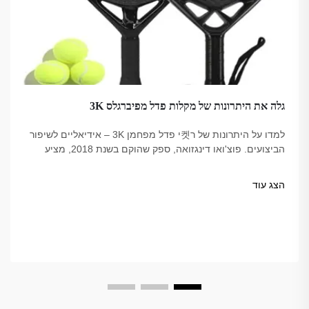
גלה את היתרונות של מקלות פדל מפיברגלס 3K
למדו על היתרונות של ר켓י פדל מפחמן 3K – אידיאליים לשיפור
הביצועים. פוצ'ואו דינגזואה, ספק שהוקם בשנת 2018, מציע
אפשרויות איכותיות, מהימנות אצל מקצועיים, עמידות בתקן
USAPA.
הצג עוד