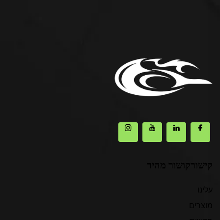
קישורקושור מהיר
עלינו
מוצרים