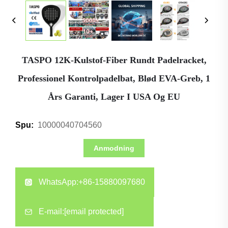
TASPO 12K-Kulstof-Fiber Rundt Padelracket,
Professionel Kontrolpadelbat, Blød EVA-Greb, 1
Års Garanti, Lager I USA Og EU
10000040704560
Spu:
Anmodning
WhatsApp:
+86-15880097680
E-mail:
[email protected]