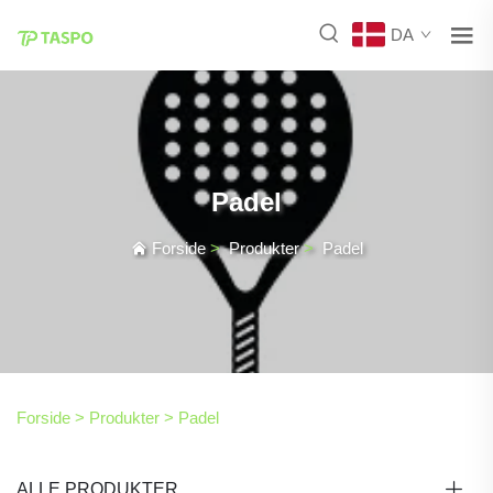
DA
Padel
Forside
>
Produkter
>
Padel
Forside >
Produkter
>
Padel
ALLE PRODUKTER