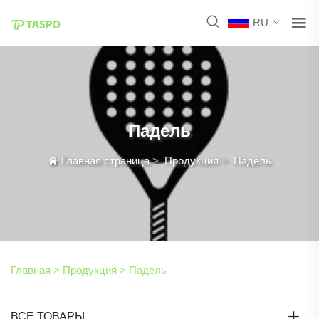
RU
Падель
Главная страница
>
Продукция
>
Падель
Главная >
Продукция
>
Падель
ВСЕ ТОВАРЫ