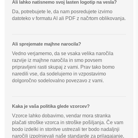
Ali lahko natisnemo svoj lasten logotip na vesla?
Da, potrebujete le, da nam posredujete izvirno
datoteko v formatu AI ali PDF z načrtom oblikovanja.
Ali sprejemate majhne narocila?
Vedno verjamemo, da se vsaka velika naročila
razvije iz majhne naročila in smo povsem
pripravljeni rasti skupaj z vami. Prav tako bomo
naredili vse, da sodelujemo in vzpostavimo
dolgoročno sodelovalno povezavo z vami.
Kaka je vaša politika glede vzorcev?
Vzorce lahko dobavimo, vendar mora stranka
plačati stroške vzorca in stroške pošiljanja. Če vam
bodo izdelki in storitve ustrezali ter bodo nadaljnji
naročili izpolnjevali naše standarde za prilagajanje,