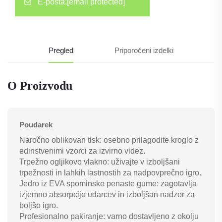
E-pošta:
[email protected]
Pregled
Priporočeni izdelki
O Proizvodu
Poudarek
Naročno oblikovan tisk: osebno prilagodite kroglo z
edinstvenimi vzorci za izvirno videz.
Trpežno ogljikovo vlakno: uživajte v izboljšani
trpežnosti in lahkih lastnostih za nadpovprečno igro.
Jedro iz EVA spominske penaste gume: zagotavlja
izjemno absorpcijo udarcev in izboljšan nadzor za
boljšo igro.
Profesionalno pakiranje: varno dostavljeno z okolju