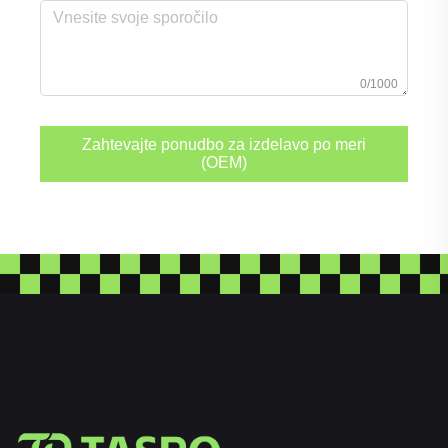
0/1000
Zahtevajte ponudbo za izdelavo po meri
(OEM)