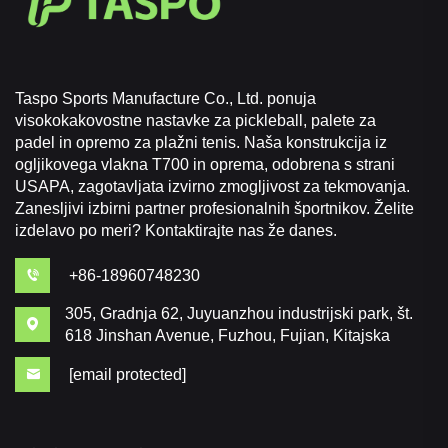
Taspo Sports Manufacture Co., Ltd. ponuja
visokokakovostne nastavke za pickleball, palete za
padel in opremo za plažni tenis. Naša konstrukcija iz
ogljikovega vlakna T700 in oprema, odobrena s strani
USAPA, zagotavljata izvirno zmogljivost za tekmovanja.
Zanesljivi izbirni partner profesionalnih športnikov. Želite
izdelavo po meri? Kontaktirajte nas že danes.
+86-18960748230
305, Gradnja 62, Juyuanzhou industrijski park, št.
618 Jinshan Avenue, Fuzhou, Fujian, Kitajska
[email protected]