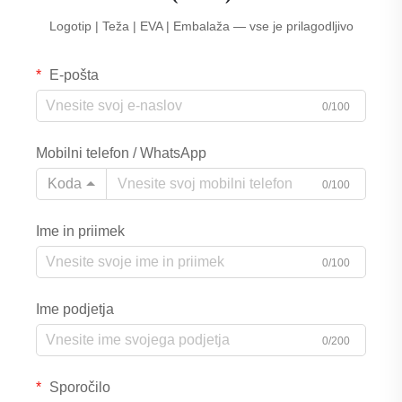
Logotip | Teža | EVA | Embalaža — vse je prilagodljivo
E-pošta
0/100
Mobilni telefon / WhatsApp
Koda
0/100
Ime in priimek
0/100
Ime podjetja
0/200
Sporočilo