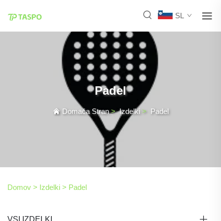
SL
Padel
Domača Stran
>
Izdelki
>
Padel
Domov >
Izdelki
>
Padel
VSI IZDELKI