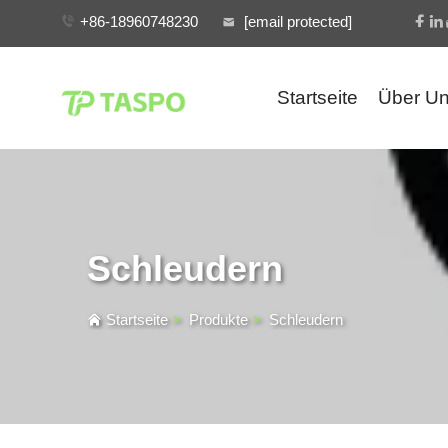
+86-18960748230
[email protected]
Startseite
Über U
Schleudern
Startseite
>
Produkte
>
Schleudern