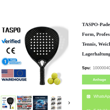
TASPO-Padel
Form, Profes
Tennis, Weic
Lagerhaltun
1000004
Spu:
Anfrage
WhatsAp