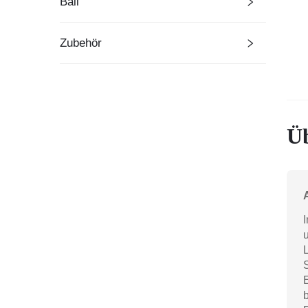
Ball
Zubehör
Üb
I