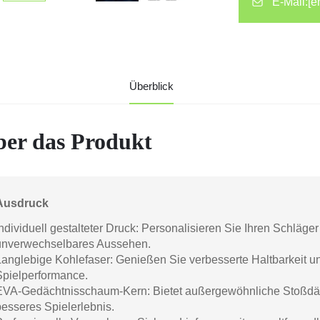
E-Mail:
[e
Überblick
er das Produkt
Ausdruck
ndividuell gestalteter Druck: Personalisieren Sie Ihren Schläger
unverwechselbares Aussehen.
Langlebige Kohlefaser: Genießen Sie verbesserte Haltbarkeit un
Spielperformance.
EVA-Gedächtnisschaum-Kern: Bietet außergewöhnliche Stoßdämp
besseres Spielerlebnis.