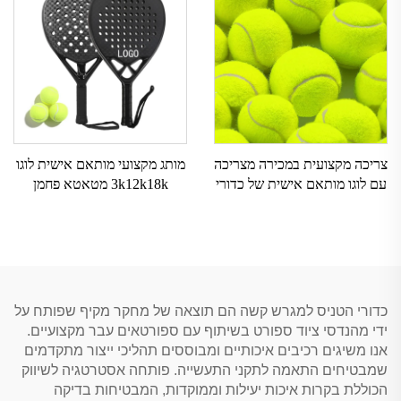
צריכה מקצועית במכירה מצריכה
מותג מקצועי מותאם אישית לוגו
עם לוגו מותאם אישית של כדורי
3k12k18k מטאטא פחמן
חוף אלסטיים בעלי כפיפה כימית
מטאטא פחמן שטיח שמש טניס
מברזל
שטיחים לפדלבול לאימון
כדורי הטניס למגרש קשה הם תוצאה של מחקר מקיף שפותח על
ידי מהנדסי ציוד ספורט בשיתוף עם ספורטאים עבר מקצועיים.
אנו משיגים רכיבים איכותיים ומבוססים תהליכי ייצור מתקדמים
שמבטיחים התאמה לתקני התעשייה. פותחה אסטרטגיה לשיווק
הכוללת בקרות איכות יעילות וממוקדות, המבטיחות בדיקה