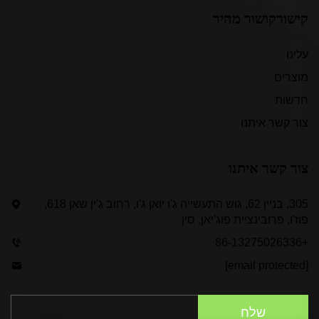
קישורקושור מהיר
עלינו
מוצרים
חדשות
צור קשר איתנו
צור קשר איתנו
305, בניין 62, גוש התעשייה ג'ו יואן ג'ו, רחוב ג'ין שאן 618,
פוז'ו, פרובינציית פוג'יאן, סין
+86-13275026336
[email protected]
שלח