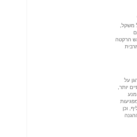
 משקל,
ם
אש הרקטה
מרבית
ן על
ים יותר,
להימנע
פגיעות
ף, וכן
הגנה