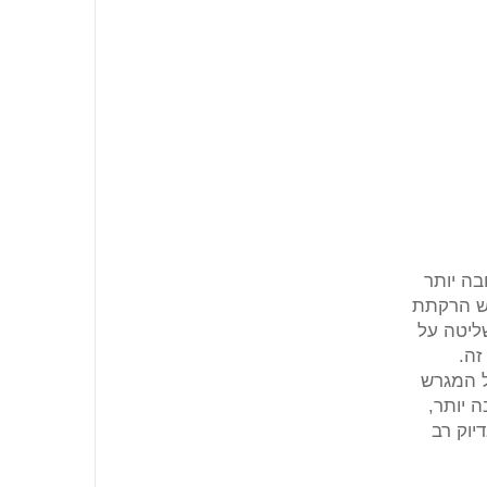
בה יותר
אש הרקתת
ליטה על
 זה.
ל המגרש
 יותר,
khoảות ולבצע זריקות בדיוק רב