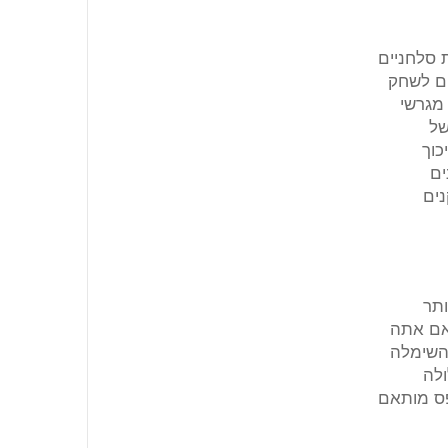
ה, מגרשי חימר פחות סלחניים
ים לשחק
מגרשי
של
כוך
ים
נים
ותר
וק תהיה הטובה ביותר אם אתה
שהשימלה
ולה
פס מותאם