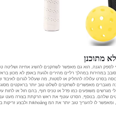
א מתוכנן
יקר כדי לספק הגנה, הוא גם מאפשר לשחקנים להשיג אחיזה ושליטה טו
סובב במהירות במהלך רליים מהירים ולגעת באופן לא מכוון בר
סה בסרט עלולה להחליק או לסטות, מה שעלול לגרום לאיבוד ש
מת זאת, סרטי הגנה עם kếtני משיכה מוגברים מאפשרים לשחקנים לשלוט טוב יותר בראקטים מסוג
לי מגרשים משופעים כמו פדל או טניס חוף, בהם חול או לחות ע
ים שלהם. בנוסף, הסרט עוטף את ראש הרקתת בצורה מעט עבה
מה שיכול לשפר את תחושת השחקן של הרקתת, ומאפשר לו להעריך טוב יותר את המ ng