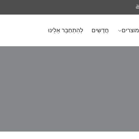
מוצרים
חֲדָשִים
לְהִתְחַבֵּר אֵלֵינוּ