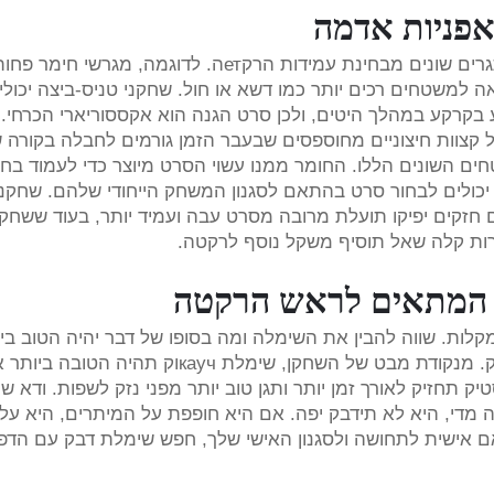
אפניות אדמה
שדות ספורט שונים ומשטחי מגרשים מציבים אתגרים שונים מבחינת עמידות הרקетה. לדוגמ
ואה למשטחים רכים יותר כמו דשא או חול. שחקני טניס-ביצה יכול
בקרקע במהלך היטים, ולכן סרט הגנה הוא אקססוריארי הכרחי. 
כיל קצוות חיצוניים מחוספסים שבעבר הזמן גורמים לחבלה בקורה 
 השונים הללו. החומר ממנו עשוי הסרט מיוצר כדי לעמוד בחי
 יכולים לבחור סרט בהתאם לסגנון המשחק הייחודי שלהם. שחקנ
 חזקים יפיקו תועלת מרובה מסרט עבה ועמיד יותר, בעוד ששחק
רות קלה שאל תוסיף משקל נוסף לרקטה.
ה המתאים לראש הרקטה
קלות. שווה להבין את השימלה ומה בסופו של דבר יהיה הטוב בי
לנסיבות שלך. שימלה עשויה מ каучוק ומפלסטיק. מנקודת מבט של השחקן, שימלת кауч
 תחזיק לאורך זמן יותר ותגן טוב יותר מפני נזק לשפות. ודא 
 מדי, היא לא תידבק יפה. אם היא חופפת על המיתרים, היא על
 אישית לתחושה ולסגנון האישי שלך, חפש שימלת דבק עם הד