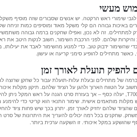
מוש מעשי
לגבי שימורי ראש הרקטה. יש אנשים שסבורים שזה מוסיף משקל
ם באיכות גבוהה הם קלי משקל מאוד ומוסיפים כמות זניחה של
ק למתחילים. זה לא נכון, ואפילו שחקנים ברמה גבוהה משתמשי
 והיקרות שלהם. לפני הרכבת השימור, חשוב לנקות היטב את ר
די שהשימור ידבוק טוב. כדי למנוע מהשימור לאבד את יעילותו, 
כאשר מתחילים להופיע סימני קריעה או עישון.
 להפיק תועלת לאורך זמן
רמה של מתחילים ובעלת עלות-תועלת עבור כל שחקן שרוצה להג
שוב על הטווח הארוך ולהגן על הציוד שלהם. תיקון מקלות איכותי
כמו אלו שמכילים פיברגלאס 18K או פיברגלאס T700, יעלה כסף – אך בעזרת סרט הגנה על ראש המקל ניתן 
ש מקלות מותאמים אישית. שימור התנאי הוא קריטי כדי להימנע מ
ם שהציוד שלהם יחזיק לאורך זמן. יתרון בכך שיש פחות ציוד להחלי
שחק. שחקנים בכל רמה יכולים להעריך את היתרונות של סרט ה
ף שהושקע במקל איכותי. זו השקעה ערכית ביותר.