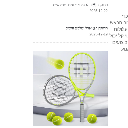
תחזוקת ר켓ים לבדמינטון: טיפים שימושיים
2025-12-22
כדי
ור הראש
תחזוקת ר켓י פדל: שלבים חיוניים
עלולות
2025-12-19
 קל יכול
יצועים
וע