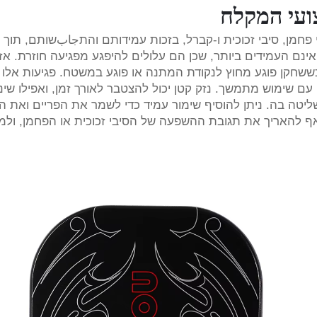
ועי המקלח
ון סיבי פחמן, סיבי זכוכית ו-קברל, בזכות עמידותם והתجابשותם, תוך 
ינם העמידים ביותר, שכן הם עלולים להיפגע מפגיעה חוזרת. אז
ששחקן פוגע מחוץ לנקודת המתנה או פוגע במשטח. פגיעות אלו 
ם שימוש מתמשך. נזק קטן יכול להצטבר לאורך זמן, ואפילו שינוי
יטה בה. ניתן להוסיף שימור עמיד כדי לשמר את הפריים ואת הב
אף להאריך את תגובת ההשפעה של הסיבי זכוכית או הפחמן, ולמנ