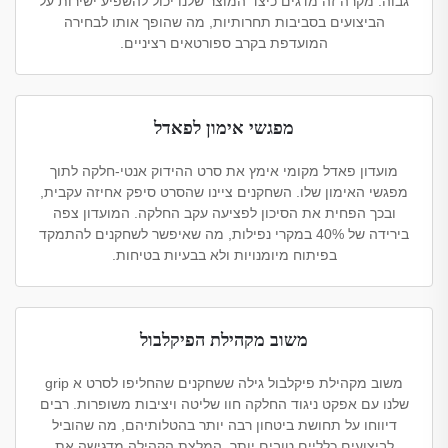
גבוה. מקרה זה מדגים כיצד המוצר שלנו יכול להשפיע ישירות על
הביצועים בסביבות תחרותיות, מה שהופך אותו לבחירה
המועדפת בקרב ספורטאים רציניים.
מפגשי אימון לפאדל
מועדון פאדל מקומי אימץ את סרט ההידוק אנטי-חלקה לתוך
מפגשי האימון שלו. השחקנים ציינו שהסרט סיפק אחיזה עקבית,
ובכך הפחית את הסיכון לפציעה עקב החלקה. המועדון צפה
בירידה של 40% במקרי נפילות, מה שאיפשר לשחקנים להתמקד
בפיתוח מיומנויות ולא בבעיות בטיחות.
משוב מקהילת הפיקלבול
משוב מקהילת פיקלבול גילה ששחקנים שהחליפו לסרט א grip
שלנו עם אפקט ניגוד החלקה חוו שליטה ויציבות משופרות. רבים
דיווחו על תחושת ביטחון רבה יותר בהטלותיהם, מה שהוביל
לביצועים כלליים טובים יותר. המלצת הקהילה מדגישה את