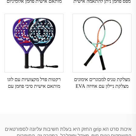
מפס פחמן ניתן להתאמה אישית
מותאם אישית פחמן אלומיניום
ספורט חוץ רשת ניילון אחיזת
אימון מקל טניס בחוף עם אחיזת
EVA
EVA ניילון ורשת פיברגלס
מצלקת טניס למבוגרים אימונים
רקטות פדל מקצועיות עם לוגו
מצלקת ניילון עם אחיזה EVA
מותאם אישית סיבי פחמן עם
ומסגרת אלומיניום
אחיזת EVA לספורט באוויר
הפתוח
איכות סרט הא grip החזק היא בעלת חשיבות עליונה לספורטאים
המשחקים טניס חוף, פאדל ופיקלבל. במקרה זה, החומרים