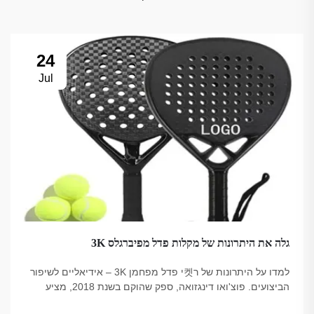
24
Jul
גלה את היתרונות של מקלות פדל מפיברגלס 3K
למדו על היתרונות של ר켓י פדל מפחמן 3K – אידיאליים לשיפור
הביצועים. פוצ'ואו דינגזואה, ספק שהוקם בשנת 2018, מציע
אפשרויות איכותיות, מהימנות אצל מקצועיים, עמידות בתקן