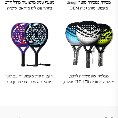
מכירה במכירה מועד design
מונעף טניס מקצועית מודל חדש
מקצועי מותג גבוה OEM
ביותר עם לוגו מותאם אישית
שירותים מקלות padel מותאמים
מונעף פדל מקצועי
אישית
מצלמה אופטימלית לרכב,
רקטות פדל מקצועיות עם לוגו
מצלמה אחורית HD 170 מעלות,
מותאם אישית סיבי פחמן עם
מצלמה אופטימלית לרכב עם
אחיזת EVA לספורט באוויר
תצוגה של מסך חלוקה, מצלמה
הפתוח
אופטימלית לרכב עם תצוגה של
מסך חלוקה, מצלמה אופטימלית
לרכב עם תצוגה של מסך חלוקה