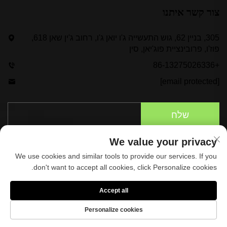
צור קשר איתנו
305, בניין 62, גוש התעשייה ג'ו יואן ג'ו, רחוב ג'ין שאן 618,
פוז'ו, פרובינציית פוג'יאן, סין
+86-13275026336
[email protected]
שלח
We value your privacy
We use cookies and similar tools to provide our services. If you
don't want to accept all cookies, click Personalize cookies.
Accept all
כל הזכויות שמורות © 2025 לתספוא ספורטס מיינופקטורינג
בעמ.
מדיניותICY
Personalize cookies