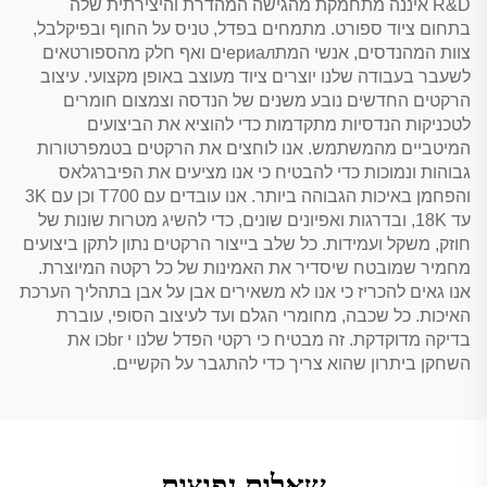
R&D איננה מתחמקת מהגישה המהדרת והיצירתית שלה
בתחום ציוד ספורט. מתמחים בפדל, טניס על החוף ובפיקלבל,
צוות המהנדסים, אנשי המתериалים ואף חלק מהספורטאים
לשעבר בעבודה שלנו יוצרים ציוד מעוצב באופן מקצועי. עיצוב
הרקטים החדשים נובע משנים של הנדסה וצמצום חומרים
לטכניקות הנדסיות מתקדמות כדי להוציא את הביצועים
המיטביים מהמשתמש. אנו לוחצים את הרקטים בטמפרטורות
גבוהות ונמוכות כדי להבטיח כי אנו מציעים את הפיברגלאס
והפחמן באיכות הגבוהה ביותר. אנו עובדים עם T700 וכן עם 3K
עד 18K, ובדרגות ואפיונים שונים, כדי להשיג מטרות שונות של
חוזק, משקל ועמידות. כל שלב בייצור הרקטים נתון לתקן ביצועים
מחמיר שמובטח שיסדיר את האמינות של כל רקטה המיוצרת.
אנו גאים להכריז כי אנו לא משאירים אבן על אבן בתהליך הערכת
האיכות. כל שכבה, מחומרי הגלם ועד לעיצוב הסופי, עוברת
בדיקה מדוקדקת. זה מבטיח כי רקטי הפדל שלנו י brכו את
השחקן ביתרון שהוא צריך כדי להתגבר על הקשיים.
שאלות נפוצות