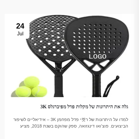
24
Jul
גלה את היתרונות של מקלות פדל מפיברגלס 3K
למדו על היתרונות של ר켓י פדל מפחמן 3K – אידיאליים לשיפור
הביצועים. פוצ'ואו דינגזואה, ספק שהוקם בשנת 2018, מציע
אפשרויות איכותיות, מהימנות אצל מקצועיים, עמידות בתקן