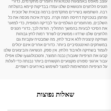
עוצב מאפס באמצעות טכנולוגיות וחומרים מתקדמים, כדורי
הטניס הלחצים והנושאים שלנו עמדו בבדיקות קיימא בהצלחה
רבה. השתמשו בשיירים מתקדמים ברמה צבאית של זכוכית
ופחמן בטכניקת דחיסה חמה וקרה. בקרת איכות מכסה את כל
השלבים, מהחומרים הגולמיים עד לבדיקה הסופית, כדי למזער
את הסיכוי לבעיות בהמשך התהליך. הודות לכך, כדורי הטניס
הלחצים שלנו שרדוו ו ממשיכים לשרוד רמות לחץ גבוהות
ושחיקה קיצונית ללא איבוד לחץ, מה שמבטיח עקביות גם
במשחקים האינטנסיביים ביותר. כדורים אחרים אינם יכולים
לעמוד בשחיקה ולאיבוד הלחץ. אין ספק. הנשיאה והביצועים שלנו
קבעו את הציפיות שעבורן נבנה המוצר, והטכנולוגiya שלנו אפילו
עבור ארגוני ספורט מקצועיים הקשוחים ביותר נבנתה כדי לעלות
על הציפיות המתאימות למוצר לשימוש באירועים רשמיים.
שאלות נפוצות