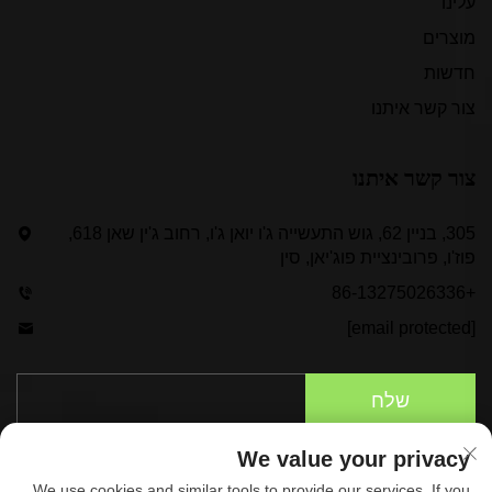
עלינו
מוצרים
חדשות
צור קשר איתנו
צור קשר איתנו
305, בניין 62, גוש התעשייה ג'ו יואן ג'ו, רחוב ג'ין שאן 618,
פוז'ו, פרובינציית פוג'יאן, סין
+86-13275026336
[email protected]
שלח
We value your privacy
We use cookies and similar tools to provide our services. If you