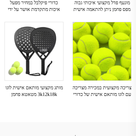
מונעף פדל מקצועי איכותי גבוה
כדורי פיקלבל במחיר מפעל
מפס פחמן ניתן להתאמה אישית
איכות מתקדמת אושר על ידי
ספורט חוץ רשת ניילון אחיזת
USAPA 40 חורים 3 יחידות 4
EVA
יחידות סט כדורים לפיקלבל
צריכה מקצועית במכירה מצריכה
מותג מקצועי מותאם אישית לוגו
עם לוגו מותאם אישית של כדורי
3k12k18k מטאטא פחמן
חוף אלסטיים בעלי כפיפה כימית
מטאטא פחמן שטיח שמש טניס
מברזל
שטיחים לפדלבול לאימון