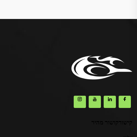
קישורקושור מהיר