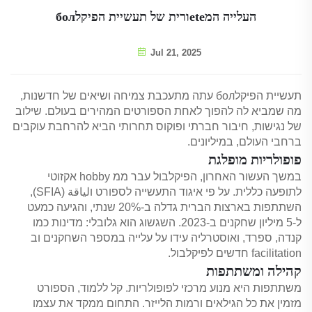
העלייה המeteורית של תעשיית הפיקלбол
Jul 21, 2025
תעשיית הפיקלбол עתה מתעכבת צמיחה ושיאים של חדשנות,
מה שמביא לה להפוך לאחת הספורטים המהירים בעולם. שילוב
של נגישות, חיבור חברתי ופוקוס תחרותי הביא להרחבת עוקבים
ברחבי העולם, במיליונים.
פופולריות מופלגת
במשך העשור האחרון, הפיקלבול עבר ממ hobby אקזוטי
לתופעה כללית. על פי איגוד התעשייה לספורט וلياقة (SFIA),
השתתפות בארצות הברית גדלה ב-20% שנתי, והגיעה כמעט
ל-5 מיליון שחקנים ב-2023. השגשוג הוא גלובלי: מדינות כמו
קנדה, ספרד, ואוסטרליה עידו על עלייה במספר השחקנים וב
facilitation חדשים לפיקלבול.
קהילה ומשתתפות
משתתפות היא מנוע מרכזי לפופולריות. קל ללמוד, הספורט
מזמין את כל הגילאים ורמות הלייזר. התחום ממקד את עצמו