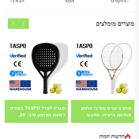
הקודם
הבא
הכול
מוצרים מומלצים
מחבט טניס מסיבי פחמן
מגרה לפדל TASPO בצורת
מותאם אישית, מחבט
דמעה מפחמן סיבי 3K,
מקצועי מפעל יצרני צד ג'
מגרה לטניס פדל מקצועית
(OEM/ODM) קל משקל
עם חומר EVA רך, אחריות
לפליד, מכירה סיטונאית,
של שנה אחת, ייצור לפי
חדשות חמות