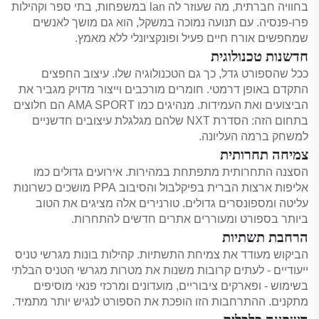
בחוויה חברתית, מה שעוזר לה lan במשפחות, בתי ספר וקהילות
פרו-פנסיה. עם תנועה נמוכה במשקל, הוא גם מושך לאנשים
שמחפשים אורח חיים פעיל ופונקציונלי ללא מאמץ.
חדשנות טכנולוגית
ככל שהספורט גדל, כך גם הטכנולוגיה שלו. עיצוב החפצים
התקדם באופן דרמטי. חומרים מורכבים וייצור מדויק מגביר את
הביצועים ואת העמידות. מנהיגים כמו AMA SPORT הם חלוצים
בתחום הזה: הסדרת NXT שלהם מגלגלת עיצובים חדשניים
למשחק ברמה העליונה.
צמיחה תחרותית
הסצנה התחרותית מתפתחת במהירות. אירועים גדולים כמו
אליפות ארצות הברית בפיקלבול והסיבוב PPA מושכים כשרונות
עליטה ומספונסרים גדולים. טורנירים אלה מציגים את הטוב
ביותר בספורט ומעוררים אתרים חדשים להתחרות.
הרחבת תשתיות
הביקוש מעודד את צמיחת התשתיות. קהילות בונות מגרשי טניס
ייעודיים - לעתים קרובות משנות את מטרות מגרשי הטניס הבלתי
בשימוש - ופארקים ציבוריים, מועדונים ומרכזי פנאי מוסיפים
מתקנים. ההתרחבות הזו הופכת את הספורט לנגיש יותר מתמיד.