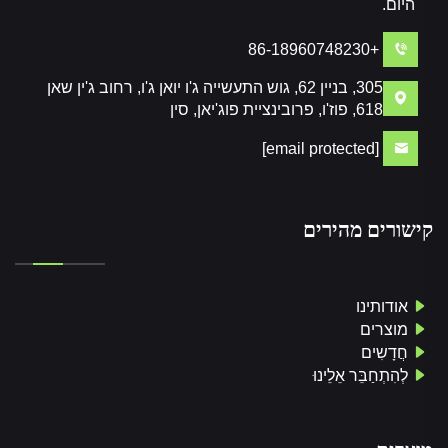
היום.
+86-18960748230
305, בניין 62, גוש התעשייה ג'ו יואן ג'ו, רחוב ג'ין שאן
618, פוז'ו, פרובינציית פוג'יאן, סין
[email protected]
קישורים מהירים
אודותינו
מוצרים
חֲדָשִים
לְהִתְחַבֵּר אֵלֵינוּ