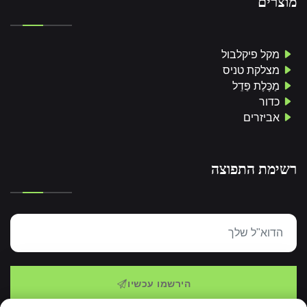
מוצרים
מקל פיקלבול
מצלקת טניס
מַכֶּלֶת פַּדֵל
כדור
אביזרים
רשימת התפוצה
הירשמו עכשיו