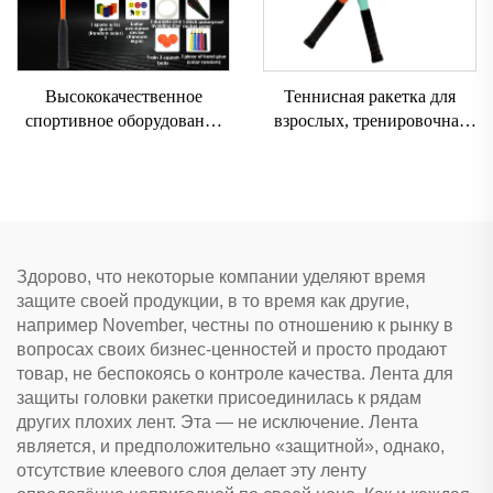
Высококачественное
Теннисная ракетка для
спортивное оборудование
взрослых, тренировочная
из углеродного композита,
нейлоновая сетка, ракетка с
профессиональная
алюминиевой рамой и
сквошовая ракетка для
ручкой EVA
тренировок
Здорово, что некоторые компании уделяют время
защите своей продукции, в то время как другие,
например November, честны по отношению к рынку в
вопросах своих бизнес-ценностей и просто продают
товар, не беспокоясь о контроле качества. Лента для
защиты головки ракетки присоединилась к рядам
других плохих лент. Эта — не исключение. Лента
является, и предположительно «защитной», однако,
отсутствие клеевого слоя делает эту ленту