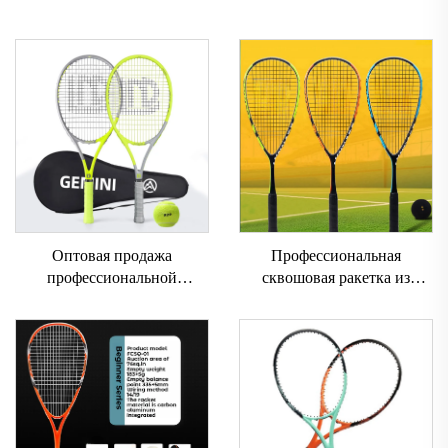
Оптовая продажа
Профессиональная
профессиональной
сквошовая ракетка из
теннисной ракетки, 27
углеродного волокна с
дюймов, теннисная ракетка
нейлоновой сеткой для
с чехлом,
взрослых, для
профессиональная
соревнований и тренировок
углеродная теннисная
ракетка Gemini для пар