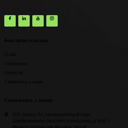
Быстрая ссылка
О нас
Продукция
Новости
Свяжитесь с нами
Свяжитесь с нами
305, корпус 62, промышленный парк
Цзюйюаньчжоу, проспект Цзиньшань, д. 618, г.
Фучжоу, провинция Фуцзянь, Китай