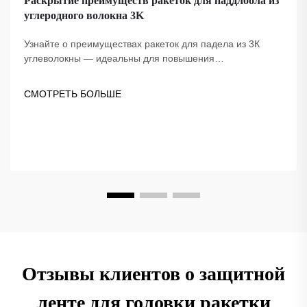
Раскрытие преимуществ ракеток для паддлбола из
углеродного волокна 3K
Узнайте о преимуществах ракеток для падела из 3К
углеволокны — идеальны для повышения
эффективности игры. Fuzhou Dingzuo, поставщик,
основанный в 2018 году, предлагает качественные,
СМОТРЕТЬ БОЛЬШЕ
проверенные профессионалами, соответствующие
стандартам USAPA модели.
Отзывы клиентов о защитной
ленте для головки ракетки