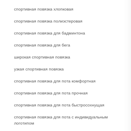
спортивная повязка хлопковая
спортивная повязка полиэстеровая
спортивная повязка для бадминтона
спортивная повязка для бега
широкая спортивная повязка
узкая спортивная повязка
спортивная повязка для пота комфортная
спортивная повязка для пота прочная
спортивная повязка для пота быстросохнущая
спортивная повязка для пота с индивидуальным
логотипом