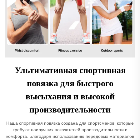
Ультимативная спортивная
повязка для быстрого
высыхания и высокой
производительности
Наша спортивная повязка создана для спортсменов, которые
требуют наилучших показателей производительности и
комфорта. Благодаря использованию передовых материалов