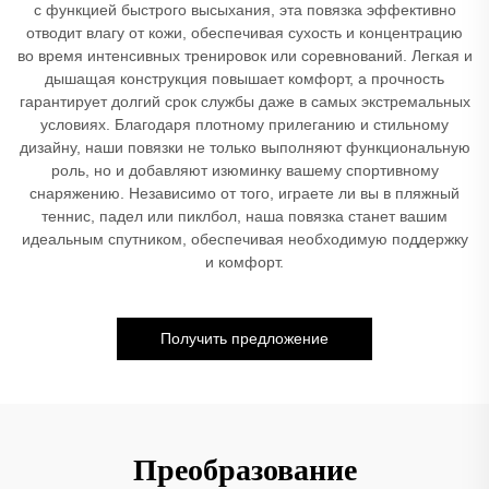
с функцией быстрого высыхания, эта повязка эффективно
отводит влагу от кожи, обеспечивая сухость и концентрацию
во время интенсивных тренировок или соревнований. Легкая и
дышащая конструкция повышает комфорт, а прочность
гарантирует долгий срок службы даже в самых экстремальных
условиях. Благодаря плотному прилеганию и стильному
дизайну, наши повязки не только выполняют функциональную
роль, но и добавляют изюминку вашему спортивному
снаряжению. Независимо от того, играете ли вы в пляжный
теннис, падел или пиклбол, наша повязка станет вашим
идеальным спутником, обеспечивая необходимую поддержку
и комфорт.
Получить предложение
Преобразование