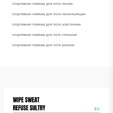
спортивная повязка для пота легкая
спортивная повязка для пота нескользящая
спортивная повязка для пота эластичная
спортивная повязка для пота стильная
спортивная повязка для пота унисекс