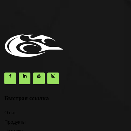
Быстрая ссылка
О нас
Продукты