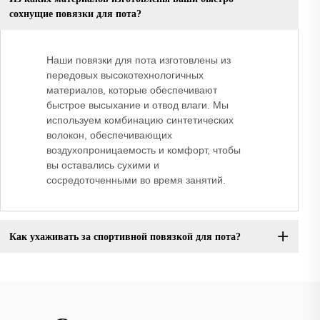
сохнущие повязки для пота?
Наши повязки для пота изготовлены из
передовых высокотехнологичных
материалов, которые обеспечивают
быстрое высыхание и отвод влаги. Мы
используем комбинацию синтетических
волокон, обеспечивающих
воздухопроницаемость и комфорт, чтобы
вы оставались сухими и
сосредоточенными во время занятий.
Как ухаживать за спортивной повязкой для пота?