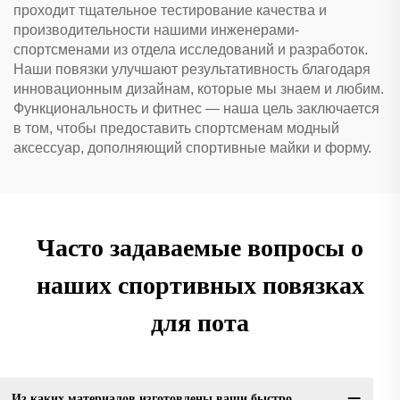
проходит тщательное тестирование качества и
производительности нашими инженерами-
спортсменами из отдела исследований и разработок.
Наши повязки улучшают результативность благодаря
инновационным дизайнам, которые мы знаем и любим.
Функциональность и фитнес — наша цель заключается
в том, чтобы предоставить спортсменам модный
аксессуар, дополняющий спортивные майки и форму.
Часто задаваемые вопросы о
наших спортивных повязках
для пота
Из каких материалов изготовлены ваши быстро