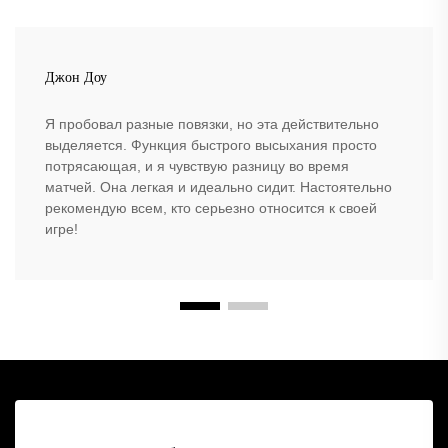
Джон Доу
Я пробовал разные повязки, но эта действительно
выделяется. Функция быстрого высыхания просто
потрясающая, и я чувствую разницу во время
матчей. Она легкая и идеально сидит. Настоятельно
рекомендую всем, кто серьезно относится к своей
игре!