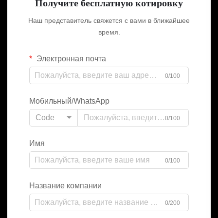
Получите бесплатную котировку
Наш представитель свяжется с вами в ближайшее
время.
Электронная почта
0/100
Мобильный/WhatsApp
Code
0/100
Имя
0/100
Название компании
0/200