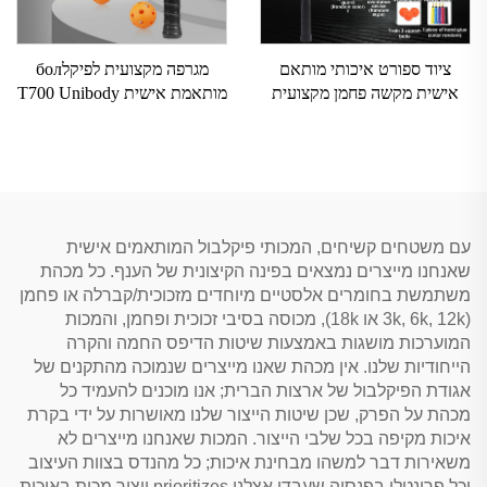
ציוד ספורט איכותי מותאם
מגרפה מקצועית לפיקלбол
אישית מקשה פחמן מקצועית
מותאמת אישית T700 Unibody
למגרש ספורט
מפח נושא פחמן 16 מ"מ קצה
חם ללא קצוות בצורת דבש עבור
מבוגרים בידור
עם משטחים קשיחים, המכותי פיקלבול המותאמים אישית
שאנחנו מייצרים נמצאים בפינה הקיצונית של הענף. כל מכהת
משתמשת בחומרים אלסטיים מיוחדים מזכוכית/קברלה או פחמן
(3k, 6k, 12k או 18k), מכוסה בסיבי זכוכית ופחמן, והמכות
המוערכות מושגות באמצעות שיטות הדיפס החמה והקרה
הייחודיות שלנו. אין מכהת שאנו מייצרים שנמוכה מהתקנים של
אגודת הפיקלבול של ארצות הברית; אנו מוכנים להעמיד כל
מכהת על הפרק, שכן שיטות הייצור שלנו מאושרות על ידי בקרת
איכות מקיפה בכל שלבי הייצור. המכות שאנחנו מייצרים לא
משאירות דבר למשהו מבחינת איכות; כל מהנדס בצוות העיצוב
וכל פרונטלי בפנסיה שעבדו אצלנו prioritizes ייצור מכות באיכות