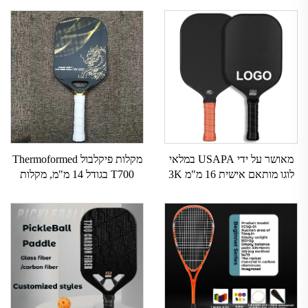
מאושר על ידי USAPA במלאי
מקלות פיקלבול Thermoformed
לוגו מותאם אישית 16 מ"מ 3K
T700 בגודל 14 מ"מ, מקלות
GEN 2 3 מקלות פיקלבול עם
פיקלבול מותאמים אישית מSיב
משטח פחמן T700 סיבי פחמן
פחמן עם מרקם מעולה,
גולמיים לפיקלבול 2024
מאושרים על ידי USAPA,
רקטת פיקלבול