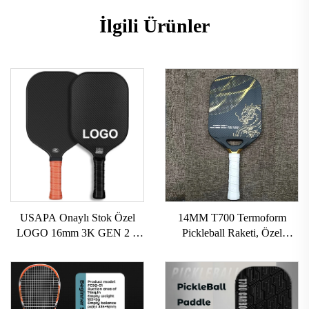
İlgili Ürünler
USAPA Onaylı Stok Özel
14MM T700 Termoform
LOGO 16mm 3K GEN 2 3
Pickleball Raketi, Özel
Pickleball Raket Karbon
Karbon Lifli Pickleball Raket,
Yüzeyi T700 Ham Karbon
Yüksek Tutunma Özelliği ile,
Lifli Pickleball Raketi 2024
USAPA Onaylı Pickleball
Raket