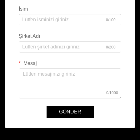
İsim
0/100
Şirket Adı
0/200
Mesaj
0/1000
GÖNDER