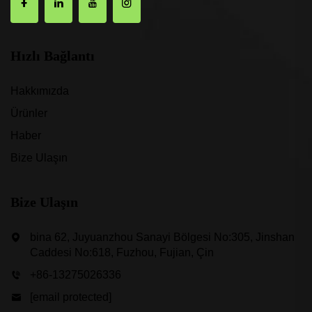
Hızlı Bağlantı
Hakkımızda
Ürünler
Haber
Bize Ulaşın
Bize Ulaşın
bina 62, Juyuanzhou Sanayi Bölgesi No:305, Jinshan
Caddesi No:618, Fuzhou, Fujian, Çin
+86-13275026336
[email protected]