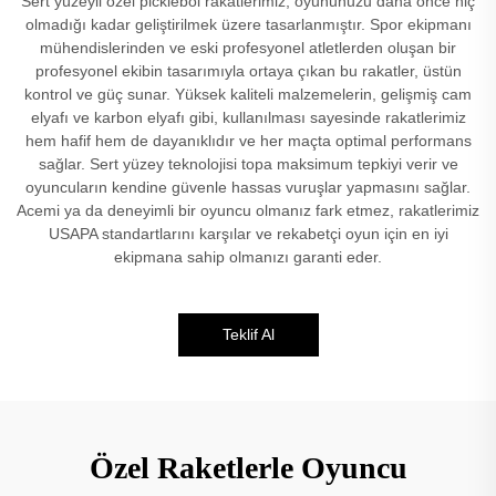
Sert yüzeyli özel picklebol rakatlerimiz, oyununuzu daha önce hiç
olmadığı kadar geliştirilmek üzere tasarlanmıştır. Spor ekipmanı
mühendislerinden ve eski profesyonel atletlerden oluşan bir
profesyonel ekibin tasarımıyla ortaya çıkan bu rakatler, üstün
kontrol ve güç sunar. Yüksek kaliteli malzemelerin, gelişmiş cam
elyafı ve karbon elyafı gibi, kullanılması sayesinde rakatlerimiz
hem hafif hem de dayanıklıdır ve her maçta optimal performans
sağlar. Sert yüzey teknolojisi topa maksimum tepkiyi verir ve
oyuncuların kendine güvenle hassas vuruşlar yapmasını sağlar.
Acemi ya da deneyimli bir oyuncu olmanız fark etmez, rakatlerimiz
USAPA standartlarını karşılar ve rekabetçi oyun için en iyi
ekipmana sahip olmanızı garanti eder.
Teklif Al
Özel Raketlerle Oyuncu