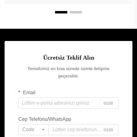
Ücretsiz Teklif Alın
Temsilcimiz en kısa sürede sizinle iletişime
geçecektir.
Email
0/100
Cep Telefonu/WhatsApp
Code
0/100