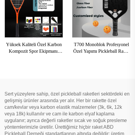
Yüksek Kaliteli Özel Karbon
T700 Monoblok Profesyonel
Kompozit Spor Ekipmanı,
Özel Yapımı Pickleball Raket
Profesyonel Squash Raket,
16mm Karbon Lif Termoform
Spor Antrenmanları İçin
Kenarsız Bal Petekli Yetişkin
Eğlencesi için
Sert yüzeylere sahip, özel pickleball raketleri sektördeki en
gelişmiş ürünler arasında yer alır. Her bir rakette özel
cam/kevlar veya karbon elastik malzemeler (3k, 6k, 12k
veya 18k) kullanılır ve cam ile karbon elyaf kaplama
uygulanır; ayrıca değerli raketler sıcak ve soğuk presleme
yöntemlerimizle üretilir. Ürettiğimiz hiçbir raket ABD
Pickleball Derneği standartlarının altında değildir; üretim