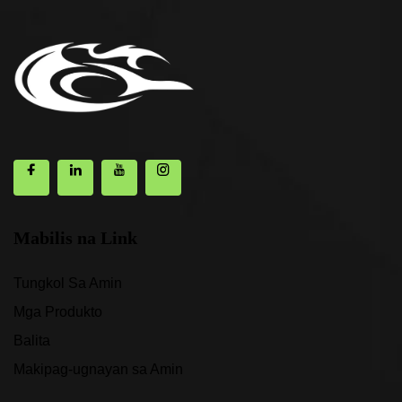
Mabilis na Link
Tungkol Sa Amin
Mga Produkto
Balita
Makipag-ugnayan sa Amin