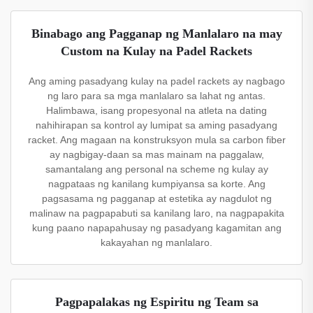
Binabago ang Pagganap ng Manlalaro na may
Custom na Kulay na Padel Rackets
Ang aming pasadyang kulay na padel rackets ay nagbago
ng laro para sa mga manlalaro sa lahat ng antas.
Halimbawa, isang propesyonal na atleta na dating
nahihirapan sa kontrol ay lumipat sa aming pasadyang
racket. Ang magaan na konstruksyon mula sa carbon fiber
ay nagbigay-daan sa mas mainam na paggalaw,
samantalang ang personal na scheme ng kulay ay
nagpataas ng kanilang kumpiyansa sa korte. Ang
pagsasama ng pagganap at estetika ay nagdulot ng
malinaw na pagpapabuti sa kanilang laro, na nagpapakita
kung paano napapahusay ng pasadyang kagamitan ang
kakayahan ng manlalaro.
Pagpapalakas ng Espiritu ng Team sa