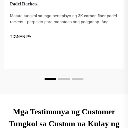
Padel Rackets
Matuto tungkol sa mga benepisyo ng 3K carbon fiber padel
rackets—perpekto para mapataas ang pagganap. Ang
Fuzhou Dingzuo, isang tagapagtustos na itinatag noong
2018, ay nag-aalok ng de-kalidad, pinagkakatiwalaan ng
TIGNAN PA
mga propesyonal, at USAPA-compliant na mga opsyon.
Mga Testimonya ng Customer
Tungkol sa Custom na Kulay ng