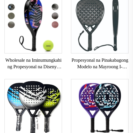
Wholesale na Iminumungkahi
Propesyonal na Pinakabagong
ng Propesyonal na Disenyo
Modelo na Mayroong I-
Mataas na Kalidad na Mga
customize na Logo ng Brand
Raket sa Padel Mga Serbisyo
na Propesyonal na Paddle
sa OEM Custom na Gawa na
Tennis Padel Raket
Mga Raket sa Paddle