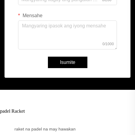
0/200
Mensahe
0/1000
Isumite
padel Racket
raket na padel na may hawakan