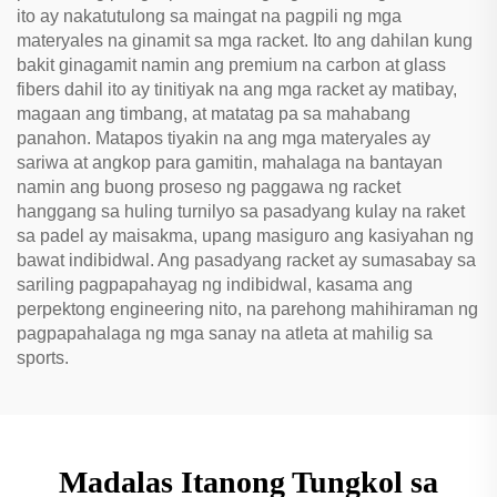
ito ay nakatutulong sa maingat na pagpili ng mga
materyales na ginamit sa mga racket. Ito ang dahilan kung
bakit ginagamit namin ang premium na carbon at glass
fibers dahil ito ay tinitiyak na ang mga racket ay matibay,
magaan ang timbang, at matatag pa sa mahabang
panahon. Matapos tiyakin na ang mga materyales ay
sariwa at angkop para gamitin, mahalaga na bantayan
namin ang buong proseso ng paggawa ng racket
hanggang sa huling turnilyo sa pasadyang kulay na raket
sa padel ay maisakma, upang masiguro ang kasiyahan ng
bawat indibidwal. Ang pasadyang racket ay sumasabay sa
sariling pagpapahayag ng indibidwal, kasama ang
perpektong engineering nito, na parehong mahihiraman ng
pagpapahalaga ng mga sanay na atleta at mahilig sa
sports.
Madalas Itanong Tungkol sa