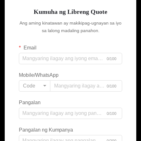
Kumuha ng Libreng Quote
Ang aming kinatawan ay makikipag-ugnayan sa iyo
sa lalong madaling panahon.
Email
0/100
Mobile/WhatsApp
Code
0/100
Pangalan
0/100
Pangalan ng Kumpanya