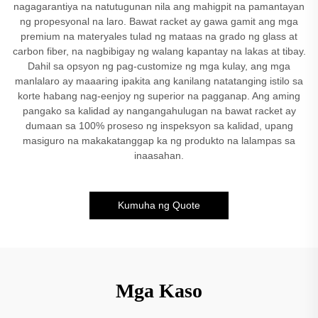
nagagarantiya na natutugunan nila ang mahigpit na pamantayan
ng propesyonal na laro. Bawat racket ay gawa gamit ang mga
premium na materyales tulad ng mataas na grado ng glass at
carbon fiber, na nagbibigay ng walang kapantay na lakas at tibay.
Dahil sa opsyon ng pag-customize ng mga kulay, ang mga
manlalaro ay maaaring ipakita ang kanilang natatanging istilo sa
korte habang nag-eenjoy ng superior na pagganap. Ang aming
pangako sa kalidad ay nangangahulugan na bawat racket ay
dumaan sa 100% proseso ng inspeksyon sa kalidad, upang
masiguro na makakatanggap ka ng produkto na lalampas sa
inaasahan.
Kumuha ng Quote
Mga Kaso