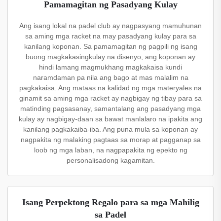
Pamamagitan ng Pasadyang Kulay
Ang isang lokal na padel club ay nagpasyang mamuhunan
sa aming mga racket na may pasadyang kulay para sa
kanilang koponan. Sa pamamagitan ng pagpili ng isang
buong magkakasingkulay na disenyo, ang koponan ay
hindi lamang magmukhang magkakaisa kundi
naramdaman pa nila ang bago at mas malalim na
pagkakaisa. Ang mataas na kalidad ng mga materyales na
ginamit sa aming mga racket ay nagbigay ng tibay para sa
matinding pagsasanay, samantalang ang pasadyang mga
kulay ay nagbigay-daan sa bawat manlalaro na ipakita ang
kanilang pagkakaiba-iba. Ang puna mula sa koponan ay
nagpakita ng malaking pagtaas sa morap at pagganap sa
loob ng mga laban, na nagpapakita ng epekto ng
personalisadong kagamitan.
Isang Perpektong Regalo para sa mga Mahilig
sa Padel