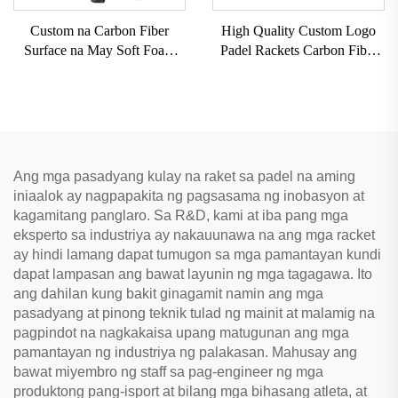
Custom na Carbon Fiber
High Quality Custom Logo
Surface na May Soft Foam
Padel Rackets Carbon Fiber
Core Paddle Tennis Racket
Padel Racquets na May EVA
Padel Rackets Paddleball
Grip para sa Outdoor Sports
Racquets Padel Rackets
Ang mga pasadyang kulay na raket sa padel na aming
iniaalok ay nagpapakita ng pagsasama ng inobasyon at
kagamitang panglaro. Sa R&D, kami at iba pang mga
eksperto sa industriya ay nakauunawa na ang mga racket
ay hindi lamang dapat tumugon sa mga pamantayan kundi
dapat lampasan ang bawat layunin ng mga tagagawa. Ito
ang dahilan kung bakit ginagamit namin ang mga
pasadyang at pinong teknik tulad ng mainit at malamig na
pagpindot na nagkakaisa upang matugunan ang mga
pamantayan ng industriya ng palakasan. Mahusay ang
bawat miyembro ng staff sa pag-engineer ng mga
produktong pang-isport at bilang mga bihasang atleta, at