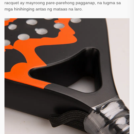
racquet ay mayroong pare-parehong pagganap, na tugma sa
mga hinihinging antas ng mataas na laro.