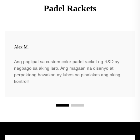
Padel Rackets
Alex M.
Ang paglipat sa custom color padel racket ng R&D ay
nagbago sa aking laro. Ang magaan na disenyo at
perpektong hawakan ay lubos na pinalakas ang aking
kontrol!