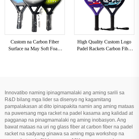
Custom na Carbon Fiber
High Quality Custom Logo
Surface na May Soft Foam
Padel Rackets Carbon Fiber
Core Paddle Tennis Racket
Padel Racquets na May EVA
Padel Rackets Paddleball
Grip para sa Outdoor Sports
Racquets Padel Rackets
Innovatibo naming ipinagmamalaki ang aming sarili sa
R&D bilang mga lider sa disenyo ng kagamitang
pampalakasan at dito ipinapakita namin ang aming mataas
na puwersang mga racket na padel kasama ang kalidad at
pagganap na pinagmamalaki ng aming inobasyon. Ang
bawat mataas na uri ng glass fiber at carbon fiber na padel
racket na sadyang ginawa sa aming mga workshop na