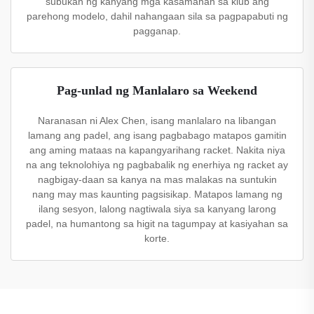
subukan ng kanyang mga kasamahan sa klub ang
parehong modelo, dahil nahangaan sila sa pagpapabuti ng
pagganap.
Pag-unlad ng Manlalaro sa Weekend
Naranasan ni Alex Chen, isang manlalaro na libangan
lamang ang padel, ang isang pagbabago matapos gamitin
ang aming mataas na kapangyarihang racket. Nakita niya
na ang teknolohiya ng pagbabalik ng enerhiya ng racket ay
nagbigay-daan sa kanya na mas malakas na suntukin
nang may mas kaunting pagsisikap. Matapos lamang ng
ilang sesyon, lalong nagtiwala siya sa kanyang larong
padel, na humantong sa higit na tagumpay at kasiyahan sa
korte.