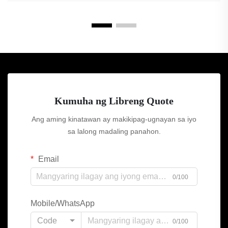
Kumuha ng Libreng Quote
Ang aming kinatawan ay makikipag-ugnayan sa iyo
sa lalong madaling panahon.
Email
0/100
Mobile/WhatsApp
Code
0/100