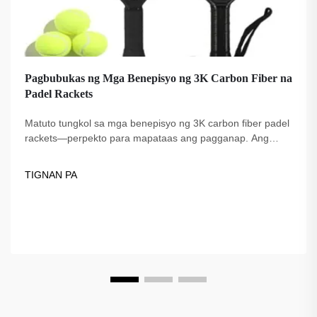
Pagbubukas ng Mga Benepisyo ng 3K Carbon Fiber na
Padel Rackets
Matuto tungkol sa mga benepisyo ng 3K carbon fiber padel
rackets—perpekto para mapataas ang pagganap. Ang
Fuzhou Dingzuo, isang tagapagtustos na itinatag noong
2018, ay nag-aalok ng de-kalidad, pinagkakatiwalaan ng
TIGNAN PA
mga propesyonal, at USAPA-compliant na mga opsyon.