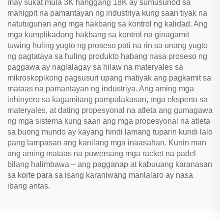
may sukat mula 3K hanggang 18K ay sumusunod sa
mahigpit na pamantayan ng industriya kung saan tiyak na
natutugunan ang mga hakbang sa kontrol ng kalidad. Ang
mga kumplikadong hakbang sa kontrol na ginagamit
tuwing huling yugto ng proseso pati na rin sa unang yugto
ng pagtataya sa huling produkto habang nasa proseso ng
paggawa ay naglalagay sa hilaw na materyales sa
mikroskopikong pagsusuri upang matiyak ang pagkamit sa
mataas na pamantayan ng industriya. Ang aming mga
inhinyero sa kagamitang pampalakasan, mga eksperto sa
materyales, at dating propesyonal na atleta ang gumagawa
ng mga sistema kung saan ang mga propesyonal na atleta
sa buong mundo ay kayang hindi lamang tuparin kundi lalo
pang lampasan ang kanilang mga inaasahan. Kunin man
ang aming mataas na puwersang mga racket na padel
bilang halimbawa – ang pagganap at kabuuang karanasan
sa korte para sa isang karaniwang manlalaro ay nasa
ibang antas.