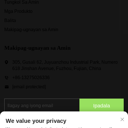
Tungkol Sa Amin
Mga Produkto
Balita
Makipag-ugnayan sa Amin
Makipag-ugnayan sa Amin
305, Gusali 62, Juyuanzhou Industrial Park, Numero
618 Jinshan Avenue, Fuzhou, Fujian, China
+86-13275026336
[email protected]
Ipadala
We value your privacy