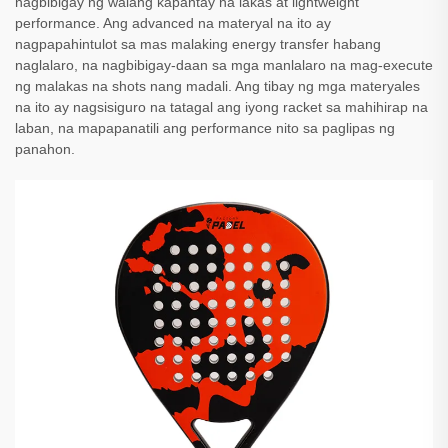
nagbibigay ng walang kapantay na lakas at lightweight
performance. Ang advanced na materyal na ito ay
nagpapahintulot sa mas malaking energy transfer habang
naglalaro, na nagbibigay-daan sa mga manlalaro na mag-execute
ng malakas na shots nang madali. Ang tibay ng mga materyales
na ito ay nagsisiguro na tatagal ang iyong racket sa mahihirap na
laban, na mapapanatili ang performance nito sa paglipas ng
panahon.