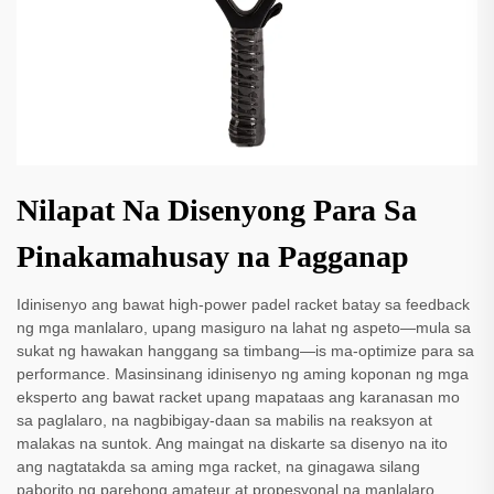
Nilapat Na Disenyong Para Sa
Pinakamahusay na Pagganap
Idinisenyo ang bawat high-power padel racket batay sa feedback
ng mga manlalaro, upang masiguro na lahat ng aspeto—mula sa
sukat ng hawakan hanggang sa timbang—is ma-optimize para sa
performance. Masinsinang idinisenyo ng aming koponan ng mga
eksperto ang bawat racket upang mapataas ang karanasan mo
sa paglalaro, na nagbibigay-daan sa mabilis na reaksyon at
malakas na suntok. Ang maingat na diskarte sa disenyo na ito
ang nagtatakda sa aming mga racket, na ginagawa silang
paborito ng parehong amateur at propesyonal na manlalaro.