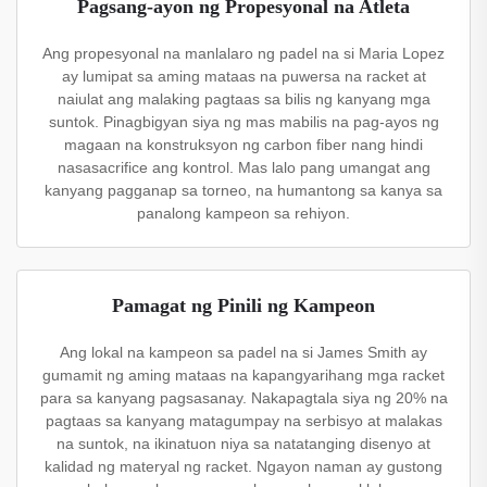
Pagsang-ayon ng Propesyonal na Atleta
Ang propesyonal na manlalaro ng padel na si Maria Lopez
ay lumipat sa aming mataas na puwersa na racket at
naiulat ang malaking pagtaas sa bilis ng kanyang mga
suntok. Pinagbigyan siya ng mas mabilis na pag-ayos ng
magaan na konstruksyon ng carbon fiber nang hindi
nasasacrifice ang kontrol. Mas lalo pang umangat ang
kanyang pagganap sa torneo, na humantong sa kanya sa
panalong kampeon sa rehiyon.
Pamagat ng Pinili ng Kampeon
Ang lokal na kampeon sa padel na si James Smith ay
gumamit ng aming mataas na kapangyarihang mga racket
para sa kanyang pagsasanay. Nakapagtala siya ng 20% na
pagtaas sa kanyang matagumpay na serbisyo at malakas
na suntok, na ikinatuon niya sa natatanging disenyo at
kalidad ng materyal ng racket. Ngayon naman ay gustong