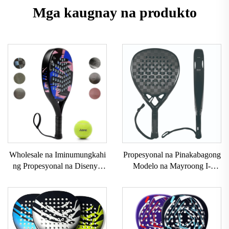
Mga kaugnay na produkto
Wholesale na Iminumungkahi
Propesyonal na Pinakabagong
ng Propesyonal na Disenyo
Modelo na Mayroong I-
Mataas na Kalidad na Mga
customize na Logo ng Brand
Raket sa Padel Mga Serbisyo
na Propesyonal na Paddle
sa OEM Custom na Gawa na
Tennis Padel Raket
Mga Raket sa Paddle