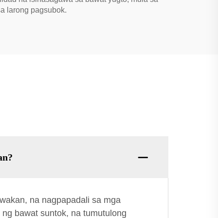
sa larong pagsubok.
an?
hawakan, na nagpapadali sa mga
 ng bawat suntok, na tumutulong