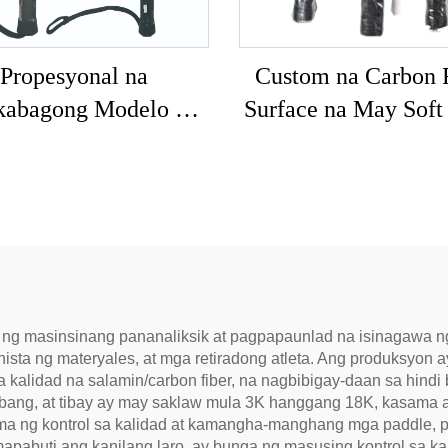
Propesyonal na
Custom na Carbon 
kabagong Modelo na
Surface na May Sof
oong I-customize na
Core Paddle Tennis 
ogo ng Brand na
Padel Rackets Paddl
pesyonal na Paddle
Racquets Padel Rac
ennis Padel Raket
a ng masinsinang pananaliksik at pagpapaunlad na isinagawa 
hista ng materyales, at mga retiradong atleta. Ang produksyon
 kalidad na salamin/carbon fiber, na nagbibigay-daan sa hind
imbang, at tibay ay may saklaw mula 3K hanggang 18K, kasama 
tema ng kontrol sa kalidad at kamangha-manghang mga paddle, 
pabuti ang kanilang laro, ay bunga ng masusing kontrol sa ka