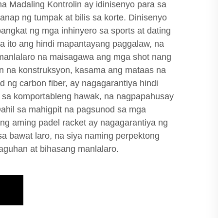
 Madaling Kontrolin ay idinisenyo para sa
nap ng tumpak at bilis sa korte. Dinisenyo
angkat ng mga inhinyero sa sports at dating
 na ito ang hindi mapantayang paggalaw, na
manlalaro na maisagawa ang mga shot nang
n na konstruksyon, kasama ang mataas na
d ng carbon fiber, ay nagagarantiya hindi
ti sa komportableng hawak, na nagpapahusay
ahil sa mahigpit na pagsunod sa mga
g aming padel racket ay nagagarantiya ng
a sa bawat laro, na siya naming perpektong
baguhan at bihasang manlalaro.