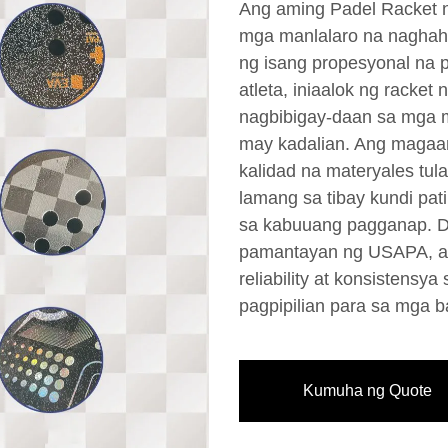
Ang aming Padel Racket na
mga manlalaro na naghaha
ng isang propesyonal na p
atleta, iniaalok ng racket
nagbibigay-daan sa mga 
may kadalian. Ang magaa
kalidad na materyales tula
lamang sa tibay kundi pa
sa kabuuang pagganap. D
pamantayan ng USAPA, an
reliability at konsistensy
pagpipilian para sa mga 
Kumuha ng Quote