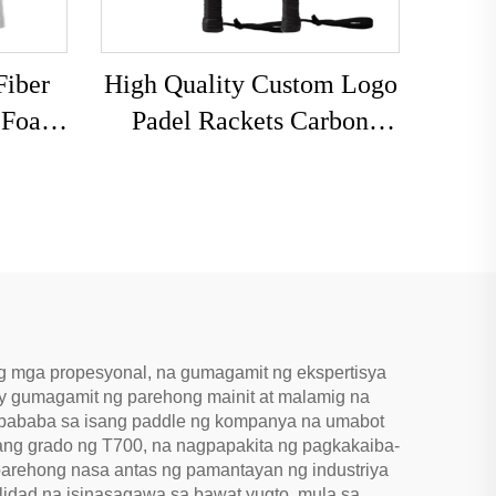
Fiber
High Quality Custom Logo
t Foam
Padel Rackets Carbon
Racket
Fiber Padel Racquets na
eball
May EVA Grip para sa
kets
Outdoor Sports
ng mga propesyonal, na gumagamit ng ekspertisya
 ay gumagamit ng parehong mainit at malamig na
i bababa sa isang paddle ng kompanya na umabot
ang grado ng T700, na nagpapakita ng pagkakaiba-
parehong nasa antas ng pamantayan ng industriya
lidad na isinasagawa sa bawat yugto, mula sa