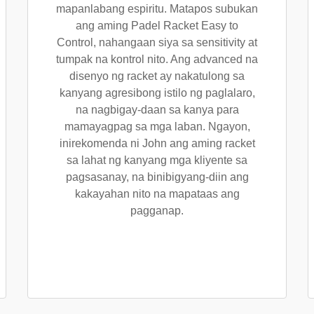
mapanlabang espiritu. Matapos subukan
ang aming Padel Racket Easy to
Control, nahangaan siya sa sensitivity at
tumpak na kontrol nito. Ang advanced na
disenyo ng racket ay nakatulong sa
kanyang agresibong istilo ng paglalaro,
na nagbigay-daan sa kanya para
mamayagpag sa mga laban. Ngayon,
inirekomenda ni John ang aming racket
sa lahat ng kanyang mga kliyente sa
pagsasanay, na binibigyang-diin ang
kakayahan nito na mapataas ang
pagganap.