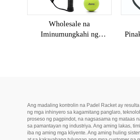
Wholesale na
Iminumungkahi ng
Pina
Propesyonal na Disenyo
Mayr
Mataas na Kalidad na Mga
L
Raket sa Padel Mga
Pro
Serbisyo sa OEM Custom
T
na Gawa na Mga Raket sa
Paddle
Ang madaling kontrolin na Padel Racket ay result
ng mga inhinyero sa kagamitang panglaro, teknolo
proseso ng pagpindot, na nagsasama ng mataas na
sa pamantayan ng industriya. Ang aming lakas, t
iba ng aming mga kliyente. Ang aming huling sis
at sa kakayahang tulungan ang mga customer na ma