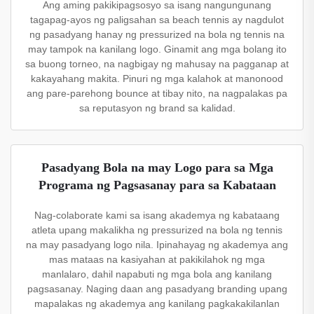
Ang aming pakikipagsosyo sa isang nangungunang
tagapag-ayos ng paligsahan sa beach tennis ay nagdulot
ng pasadyang hanay ng pressurized na bola ng tennis na
may tampok na kanilang logo. Ginamit ang mga bolang ito
sa buong torneo, na nagbigay ng mahusay na pagganap at
kakayahang makita. Pinuri ng mga kalahok at manonood
ang pare-parehong bounce at tibay nito, na nagpalakas pa
sa reputasyon ng brand sa kalidad.
Pasadyang Bola na may Logo para sa Mga
Programa ng Pagsasanay para sa Kabataan
Nag-colaborate kami sa isang akademya ng kabataang
atleta upang makalikha ng pressurized na bola ng tennis
na may pasadyang logo nila. Ipinahayag ng akademya ang
mas mataas na kasiyahan at pakikilahok ng mga
manlalaro, dahil napabuti ng mga bola ang kanilang
pagsasanay. Naging daan ang pasadyang branding upang
mapalakas ng akademya ang kanilang pagkakakilanlan