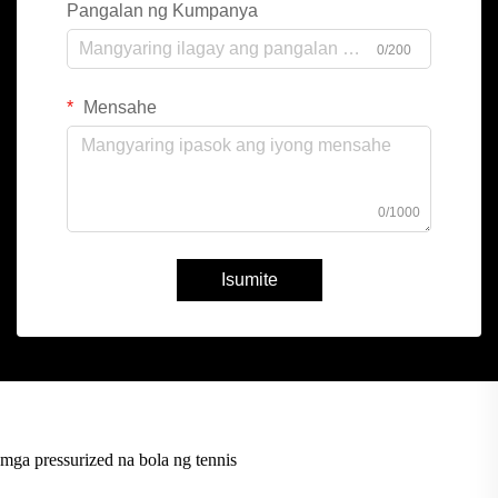
Pangalan ng Kumpanya
0/200
Mensahe
0/1000
Isumite
mga pressurized na bola ng tennis