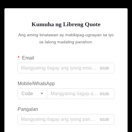
Kumuha ng Libreng Quote
Ang aming kinatawan ay makikipag-ugnayan sa iyo
sa lalong madaling panahon.
Email
0/100
Mobile/WhatsApp
Code
0/100
Pangalan
0/100