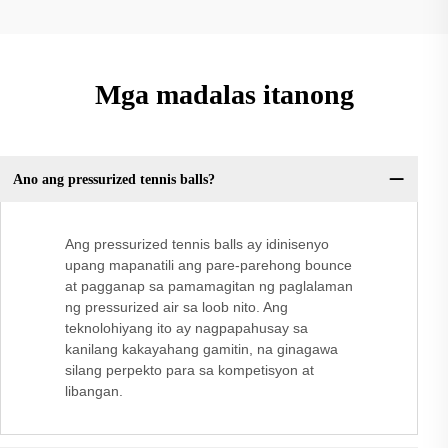
Mga madalas itanong
Ano ang pressurized tennis balls?
Ang pressurized tennis balls ay idinisenyo
upang mapanatili ang pare-parehong bounce
at pagganap sa pamamagitan ng paglalaman
ng pressurized air sa loob nito. Ang
teknolohiyang ito ay nagpapahusay sa
kanilang kakayahang gamitin, na ginagawa
silang perpekto para sa kompetisyon at
libangan.