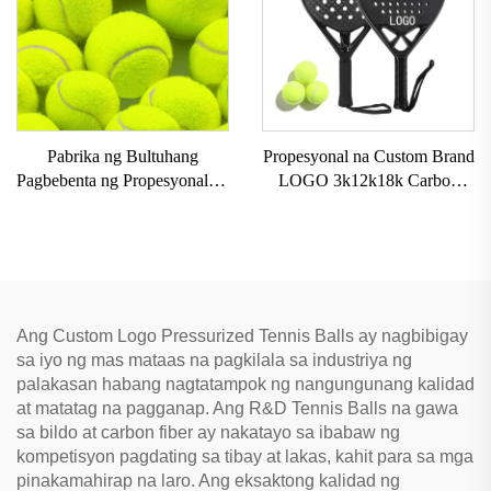
Pabrika ng Bultuhang
Propesyonal na Custom Brand
Pagbebenta ng Propesyonal na
LOGO 3k12k18k Carbon
I-customize ang Logo ng
Paddle Racket na Carbon
Brand ng Mataas na
Fiber Beach Padel Tennis
Elastikong Bola sa Beach
Rackets Paddle para sa
Tennis na Mayroong Kemikal
Pagsasanay
na Fiber Rubber na Panlinis
Ang Custom Logo Pressurized Tennis Balls ay nagbibigay
sa iyo ng mas mataas na pagkilala sa industriya ng
palakasan habang nagtatampok ng nangungunang kalidad
at matatag na pagganap. Ang R&D Tennis Balls na gawa
sa bildo at carbon fiber ay nakatayo sa ibabaw ng
kompetisyon pagdating sa tibay at lakas, kahit para sa mga
pinakamahirap na laro. Ang eksaktong kalidad ng