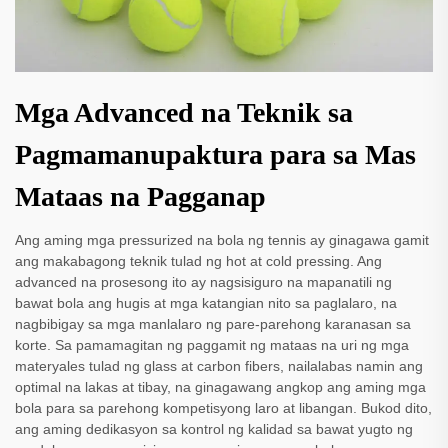
Mga Advanced na Teknik sa
Pagmamanupaktura para sa Mas
Mataas na Pagganap
Ang aming mga pressurized na bola ng tennis ay ginagawa gamit
ang makabagong teknik tulad ng hot at cold pressing. Ang
advanced na prosesong ito ay nagsisiguro na mapanatili ng
bawat bola ang hugis at mga katangian nito sa paglalaro, na
nagbibigay sa mga manlalaro ng pare-parehong karanasan sa
korte. Sa pamamagitan ng paggamit ng mataas na uri ng mga
materyales tulad ng glass at carbon fibers, nailalabas namin ang
optimal na lakas at tibay, na ginagawang angkop ang aming mga
bola para sa parehong kompetisyong laro at libangan. Bukod dito,
ang aming dedikasyon sa kontrol ng kalidad sa bawat yugto ng