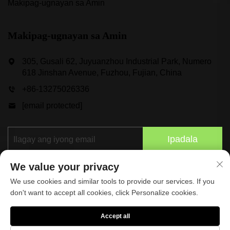
Makipag-ugnayan sa Amin
Makipag-ugnayan sa Amin
305, Gusali 62, Juyuanzhou Industrial Park, Numero
618 Jinshan Avenue, Fuzhou, Fujian, China
+86-13275026336
[email protected]
Ipadala
We value your privacy
We use cookies and similar tools to provide our services. If you
don't want to accept all cookies, click Personalize cookies.
Accept all
Copyright © 2025 ng Taspo Sports Manufacture Co., Ltd.