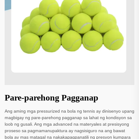
Pare-parehong Pagganap
Ang aming mga pressurized na bola ng tennis ay dinisenyo upang
magbigay ng pare-parehong pagganap sa lahat ng kondisyon sa
loob ng gusali. Ang mga advanced na materyales at presisyong
proseso sa pagmamanupaktura ay nagsisiguro na ang bawat
bola ay mas matagal na nakakapagpanatili ng presyon kumpara