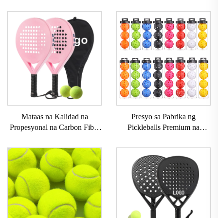
Mataas na Kalidad na
Presyo sa Pabrika ng
Propesyonal na Carbon Fiber
Pickleballs Premium na
Padel Raket Na Mayroong
Kalidad na Aprubado ng
Maaaring I-customize na
USAPA 40 Holes Panlabas na
Panlabas na Sports Beach
Bola ng Pickleball Set ng 3pc
Tennis Racket na may Nylon
4pc na Set ng Pickleball
Net EVA Grip