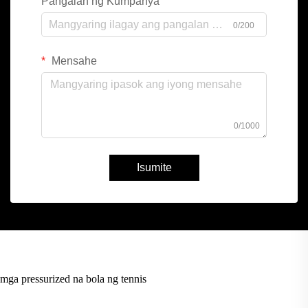
Pangalan ng Kumpanya
0/200
Mensahe
0/1000
Isumite
mga pressurized na bola ng tennis