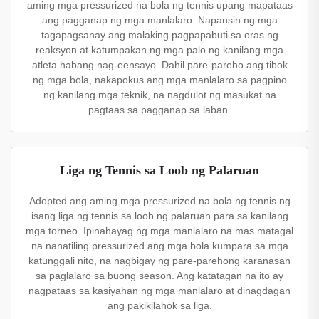
aming mga pressurized na bola ng tennis upang mapataas
ang pagganap ng mga manlalaro. Napansin ng mga
tagapagsanay ang malaking pagpapabuti sa oras ng
reaksyon at katumpakan ng mga palo ng kanilang mga
atleta habang nag-eensayo. Dahil pare-pareho ang tibok
ng mga bola, nakapokus ang mga manlalaro sa pagpino
ng kanilang mga teknik, na nagdulot ng masukat na
pagtaas sa pagganap sa laban.
Liga ng Tennis sa Loob ng Palaruan
Adopted ang aming mga pressurized na bola ng tennis ng
isang liga ng tennis sa loob ng palaruan para sa kanilang
mga torneo. Ipinahayag ng mga manlalaro na mas matagal
na nanatiling pressurized ang mga bola kumpara sa mga
katunggali nito, na nagbigay ng pare-parehong karanasan
sa paglalaro sa buong season. Ang katatagan na ito ay
nagpataas sa kasiyahan ng mga manlalaro at dinagdagan
ang pakikilahok sa liga.