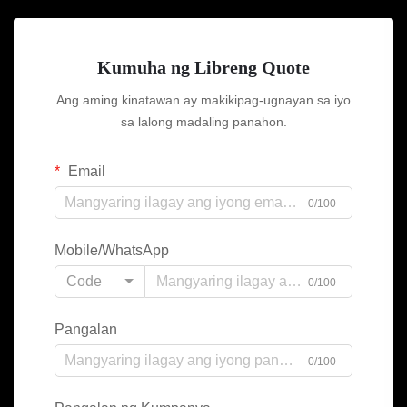
Kumuha ng Libreng Quote
Ang aming kinatawan ay makikipag-ugnayan sa iyo
sa lalong madaling panahon.
Email
0/100
Mobile/WhatsApp
Code
0/100
Pangalan
0/100