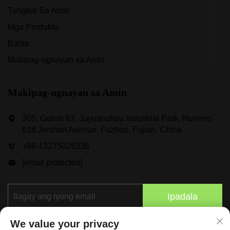
Tungkol Sa Amin
Mga Produkto
Balita
Makipag-ugnayan sa Amin
Makipag-ugnayan sa Amin
305, Gusali 62, Juyuanzhou Industrial Park, Numero
618 Jinshan Avenue, Fuzhou, Fujian, China
+86-13275026336
[email protected]
Ipadala
We value your privacy