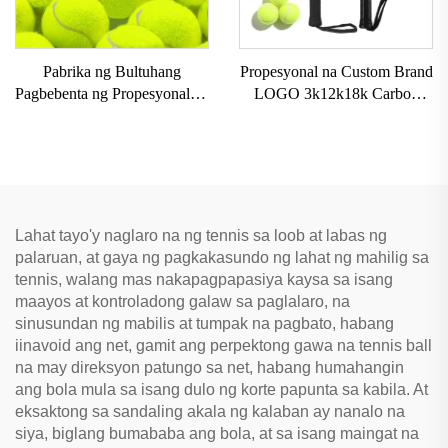
Pabrika ng Bultuhang
Propesyonal na Custom Brand
Pagbebenta ng Propesyonal na
LOGO 3k12k18k Carbon
I-customize ang Logo ng
Paddle Racket na Carbon
Brand ng Mataas na
Fiber Beach Padel Tennis
Elastikong Bola sa Beach
Rackets Paddle para sa
Tennis na Mayroong Kemikal
Pagsasanay
na Fiber Rubber na Panlinis
Lahat tayo'y naglaro na ng tennis sa loob at labas ng
palaruan, at gaya ng pagkakasundo ng lahat ng mahilig sa
tennis, walang mas nakapagpapasiya kaysa sa isang
maayos at kontroladong galaw sa paglalaro, na
sinusundan ng mabilis at tumpak na pagbato, habang
iinavoid ang net, gamit ang perpektong gawa na tennis ball
na may direksyon patungo sa net, habang humahangin
ang bola mula sa isang dulo ng korte papunta sa kabila. At
eksaktong sa sandaling akala ng kalaban ay nanalo na
siya, biglang bumababa ang bola, at sa isang maingat na