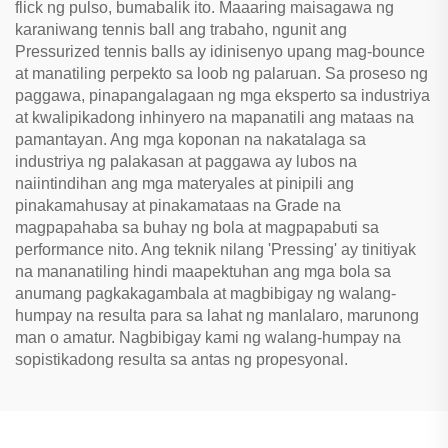
flick ng pulso, bumabalik ito. Maaaring maisagawa ng
karaniwang tennis ball ang trabaho, ngunit ang
Pressurized tennis balls ay idinisenyo upang mag-bounce
at manatiling perpekto sa loob ng palaruan. Sa proseso ng
paggawa, pinapangalagaan ng mga eksperto sa industriya
at kwalipikadong inhinyero na mapanatili ang mataas na
pamantayan. Ang mga koponan na nakatalaga sa
industriya ng palakasan at paggawa ay lubos na
naiintindihan ang mga materyales at pinipili ang
pinakamahusay at pinakamataas na Grade na
magpapahaba sa buhay ng bola at magpapabuti sa
performance nito. Ang teknik nilang 'Pressing' ay tinitiyak
na mananatiling hindi maapektuhan ang mga bola sa
anumang pagkakagambala at magbibigay ng walang-
humpay na resulta para sa lahat ng manlalaro, marunong
man o amatur. Nagbibigay kami ng walang-humpay na
sopistikadong resulta sa antas ng propesyonal.