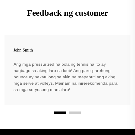
Feedback ng customer
John Smith
Ang mga pressurized na bola ng tennis na ito ay
nagbago sa aking laro sa loob! Ang pare-parehong
bounce ay nakatulong sa akin na mapabuti ang aking
mga serve at volleys. Mainam na inirerekomenda para
sa mga seryosong manlalaro!