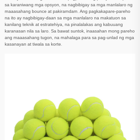
sa karaniwang mga opsyon, na nagbibigay sa mga manlalaro ng
maaasahang bounce at pakiramdam. Ang pagkakapare-pareho
na ito ay nagbibigay-daan sa mga manlalaro na makatuon sa
kanilang teknik at estratehiya, na pinalalakas ang kabuuang
karanasan nila sa laro. Sa bawat suntok, inaasahan mong pareho
ang maaasahang tugon, na mahalaga para sa pag-unlad ng mga
kasanayan at tiwala sa korte.