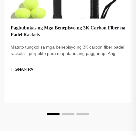
Pagbubukas ng Mga Benepisyo ng 3K Carbon Fiber na
Padel Rackets
Matuto tungkol sa mga benepisyo ng 3K carbon fiber padel
rackets—perpekto para mapataas ang pagganap. Ang
Fuzhou Dingzuo, isang tagapagtustos na itinatag noong
2018, ay nag-aalok ng de-kalidad, pinagkakatiwalaan ng
TIGNAN PA
mga propesyonal, at USAPA-compliant na mga opsyon.