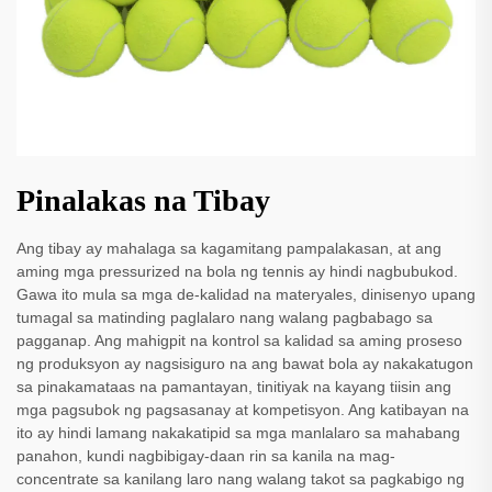
Pinalakas na Tibay
Ang tibay ay mahalaga sa kagamitang pampalakasan, at ang
aming mga pressurized na bola ng tennis ay hindi nagbubukod.
Gawa ito mula sa mga de-kalidad na materyales, dinisenyo upang
tumagal sa matinding paglalaro nang walang pagbabago sa
pagganap. Ang mahigpit na kontrol sa kalidad sa aming proseso
ng produksyon ay nagsisiguro na ang bawat bola ay nakakatugon
sa pinakamataas na pamantayan, tinitiyak na kayang tiisin ang
mga pagsubok ng pagsasanay at kompetisyon. Ang katibayan na
ito ay hindi lamang nakakatipid sa mga manlalaro sa mahabang
panahon, kundi nagbibigay-daan rin sa kanila na mag-
concentrate sa kanilang laro nang walang takot sa pagkabigo ng