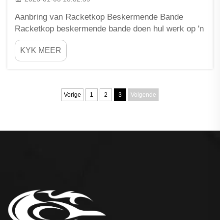
Aanbring van Racketkop Beskermende Bande
Racketkop beskermende bande doen hul werk op 'n
effens onkonvensionele manier. Om die
KYK MEER
beskermingsvermoë te maksimeer, moet die
bandekop na die grond wys. Dit laat die kop toe om
impakskok tydens splits te absorbeer ...
Vorige
1
2
3
Volgende