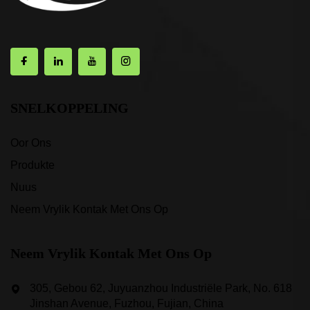
SNELKOPPELING
Oor Ons
Produkte
Nuus
Neem Vrylik Kontak Met Ons Op
Neem Vrylik Kontak Met Ons Op
305, Gebou 62, Juyuanzhou Industriële Park, No. 618
Jinshan Avenue, Fuzhou, Fujian, China