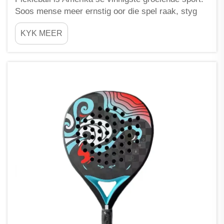
Soos mense meer ernstig oor die spel raak, styg
die vraag na aangepaste toerusting aanhoudend.
KYK MEER
Aangepaste gewig is een van die belangrikste
eienskappe van 'n aangepaste palet omdat dit
beïnvloed hoe jy beweeg, slaan,...