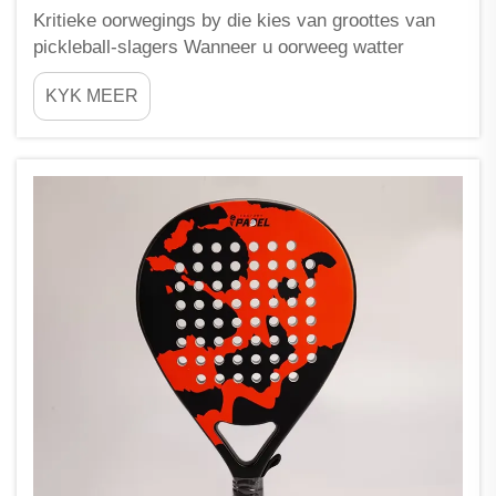
Kritieke oorwegings by die kies van groottes van
pickleball-slagers Wanneer u oorweeg watter
grootte pickleball-slagter om te koop, kom 'n reeks
KYK MEER
faktore in die spel, wat verseker dat daar nie een
slager is wat by alle spelers pas nie weens die
grootte van die slager direk...