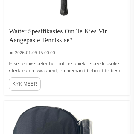
Watter Spesifikasies Om Te Kies Vir
Aangepaste Tennisslae?
2026-01-09 15:00:00
Elke tennisspeler het hul eie unieke speelfilosofie,
sterktes en swakheid, en niemand behoort te besel
vir 'n standaard een-grootte-pas-almal-rakets. Vir
KYK MEER
amateurs en professionele spelers gelyk, verander
aangepaste tennirakette die spel deur 'n vlak van
p...