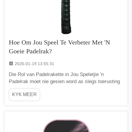
Hoe Om Jou Speel Te Verbeter Met 'n
Goeie Padelrak?
2026-01-19 13:55:31
Die Rol van Padelrakette in Jou Speletjie 'n
Padelrak moet nie gesien word as slegs toerusting
nie. Om 'n speletjie na die volgende vlak te neem,
KYK MEER
moet 'n padelrak beskou word as 'n taktiese toestel
wat die strategieë van die speletjie kan vorm.
Wanneer spelers fokus op...