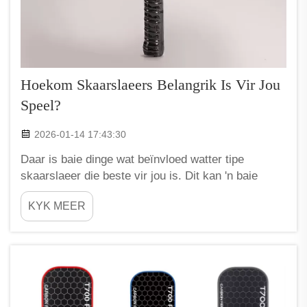
Hoekom Skaarslaeers Belangrik Is Vir Jou
Speel?
2026-01-14 17:43:30
Daar is baie dinge wat beïnvloed watter tipe
skaarslaeer die beste vir jou is. Dit kan 'n baie
persoonlike keuse wees. Een noodsaaklike element
KYK MEER
is egter die materiaal van die laeer. Skaarslaeers
wat van verskillende materiale gemaak is, kan jou
skaarspeletjies beïnvloed...