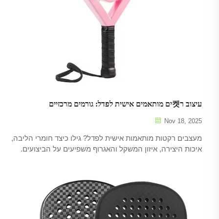
עיצוב ר켓ים מותאמים אישית לפדל: גורמים מרכזיים
Nov 18, 2025
מעצבים רקטות מותאמות אישית לפדל? גילו כיצד חומרי הליבה,
איכות היצירה, איזון המשקל והאגרוף משפיעים על הביצועים.
אופטימיזציה לסגנון המשחק שלכם ושימוש בטורנירים בהתאם
לכללים. קבלו תובנות ממומחים עכשיו.