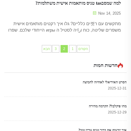
למה שמסבtas טניס מותאמות אישית משתלמות?
Nov 14, 2025
מתקשים עם ר켓ים כלליים? גלו איך רקטים מותאמים אישית
משפרים שליטה, כוח וراיה לסטיל ה игры הייחודי שלכם. שפרו
את הביצועים – למדו עוד.
הקודם
1
2
3
הבא
חדשות חמות
הסרט האידיאלי לאחיזה לחמיצה
2025-12-31
מהו פיקלבל? הקדמה מהירה
2025-12-29
איך יודעים אם כדור טניס עדיין טוב?