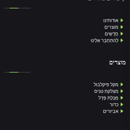
אודותינו
מוצרים
חֲדָשִים
לְהִתְחַבֵּר אֵלֵינוּ
מוצרים
מקל פיקלבול
מצלקת טניס
מַכֶּלֶת פַּדֵל
כדור
אביזרים