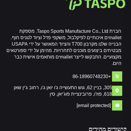
חברת Taspo Sports Manufacture Co., Ltd. מספקת
malletים איכותיים לפיקלבול, משקפי פדל וציוד לטניס חוף.
הבנייה שלנו מקרבון T700 והציוד המאושר על ידי USAPA
מבטיחים ביצועים מוכנים לתחרויות. מהימן על ידי ספורטאים
מקצועיים. התבקשו לייצר malletים מותאמים אישית כבר
היום.
+86-18960748230
305, בניין 62, גוש התעשייה ג'ו יואן ג'ו, רחוב ג'ין שאן
618, פוז'ו, פרובינציית פוג'יאן, סין
[email protected]
קישורים מהירים